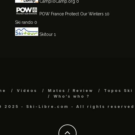
CampToCamp.org
0
POW France
Protect Our Winters 10
Ski rando
0
Skitour
1
ne
Vidéos
Matos / Review
Topos Ski
Who’s who ?
© 2025 - Ski-Libre.com - All rights reserved