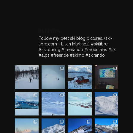
ski.libre
Follow my best ski blog pictures.
(ski-
libre.com - Lilian Martinez)
#skilibre
#skitouring #freerando #mountains #ski
#alps #freeride #skimo #skirando