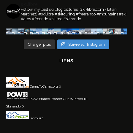
ski.libre
Follow my best ski blog pictures.
(ski-libre.com - Lilian
Martinez)
#skilibre #skitouring #freerando #mountains #ski
#alps #freeride #skimo #skirando
Charger plus
Suivre sur Instagram
LIENS
CampToCamp.org
0
POW France
Protect Our Winters 10
Ski rando
0
Skitour
1