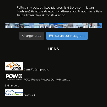
ski.libre
Follow my best ski blog pictures.
(ski-libre.com - Lilian
Martinez)
#skilibre #skitouring #freerando #mountains #ski
#alps #freeride #skimo #skirando
Charger plus
Suivre sur Instagram
LIENS
CampToCamp.org
0
POW France
Protect Our Winters 10
Ski rando
0
Skitour
1