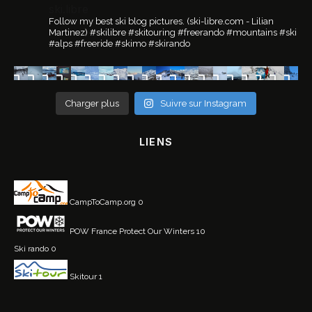
ski.libre
Follow my best ski blog pictures.
(ski-libre.com - Lilian
Martinez)
#skilibre #skitouring #freerando #mountains #ski
#alps #freeride #skimo #skirando
Charger plus
Suivre sur Instagram
LIENS
CampToCamp.org
0
POW France
Protect Our Winters 10
Ski rando
0
Skitour
1