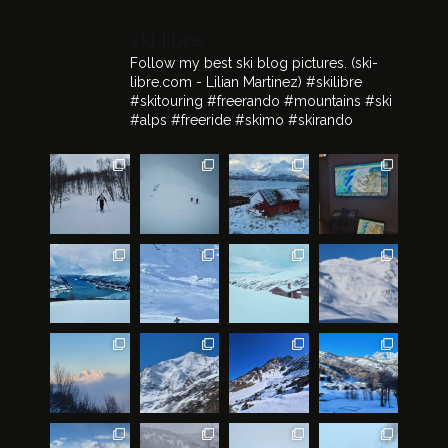
ski.libre
Follow my best ski blog pictures.
(ski-
libre.com - Lilian Martinez)
#skilibre
#skitouring #freerando #mountains #ski
#alps #freeride #skimo #skirando