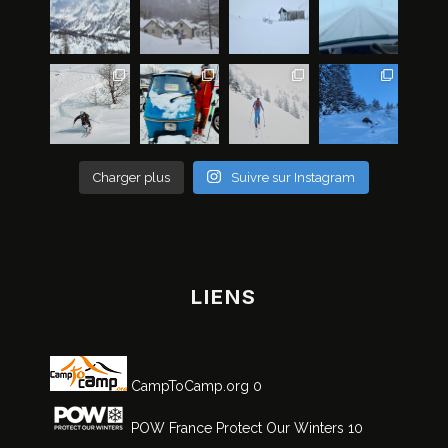
Charger plus
Suivre sur Instagram
LIENS
CampToCamp.org
0
POW France
Protect Our Winters 10