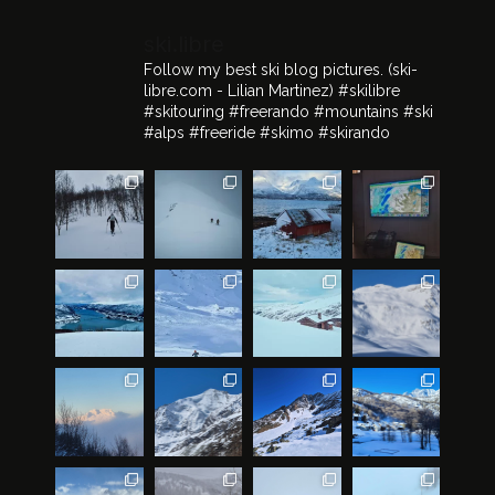
ski.libre
Follow my best ski blog pictures.
(ski-
libre.com - Lilian Martinez)
#skilibre
#skitouring #freerando #mountains #ski
#alps #freeride #skimo #skirando