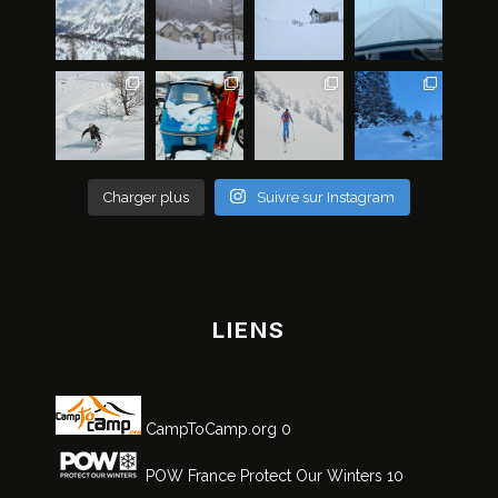
Charger plus
Suivre sur Instagram
LIENS
CampToCamp.org
0
POW France
Protect Our Winters 10