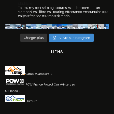
ski.libre
Follow my best ski blog pictures.
(ski-libre.com - Lilian
Martinez)
#skilibre #skitouring #freerando #mountains #ski
#alps #freeride #skimo #skirando
Charger plus
Suivre sur Instagram
LIENS
CampToCamp.org
0
POW France
Protect Our Winters 10
Ski rando
0
Skitour
1