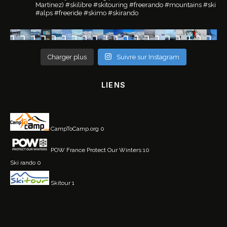
Martinez)
#skilibre #skitouring #freerando #mountains #ski
#alps #freeride #skimo #skirando
Charger plus
Suivre sur Instagram
LIENS
CampToCamp.org
0
POW France
Protect Our Winters 10
Ski rando
0
Skitour
1