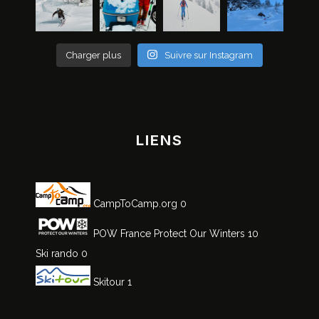
Charger plus
Suivre sur Instagram
LIENS
CampToCamp.org
0
POW France
Protect Our Winters 10
Ski rando
0
Skitour
1