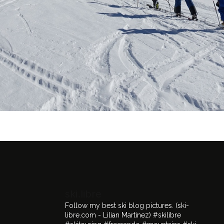
ski.libre
Follow my best ski blog pictures.
(ski-
libre.com - Lilian Martinez)
#skilibre