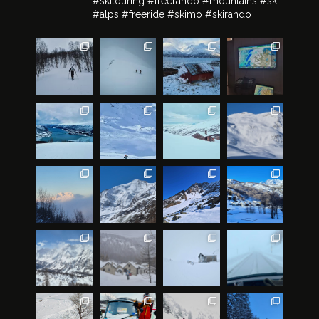
#skitouring #freerando #mountains #ski
#alps #freeride #skimo #skirando