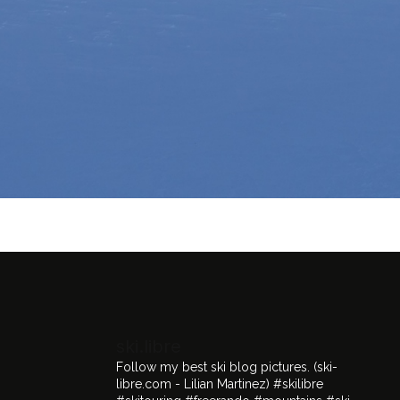
ski.libre
Follow my best ski blog pictures.
(ski-
libre.com - Lilian Martinez)
#skilibre