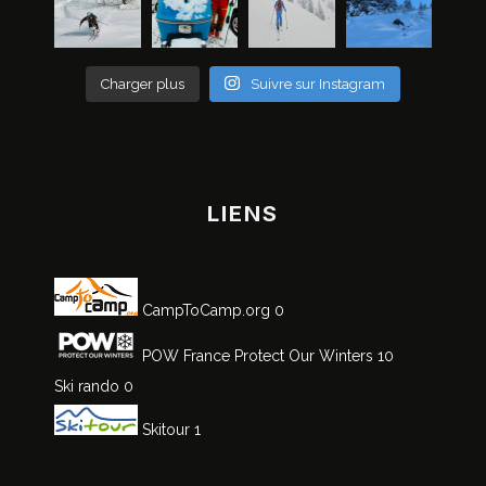
Charger plus
Suivre sur Instagram
LIENS
CampToCamp.org
0
POW France
Protect Our Winters 10
Ski rando
0
Skitour
1