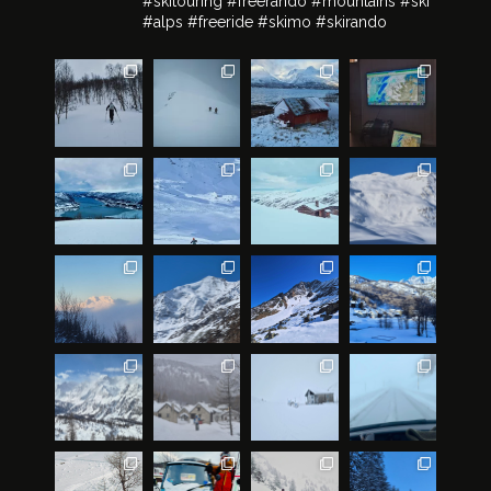
#skitouring #freerando #mountains #ski
#alps #freeride #skimo #skirando