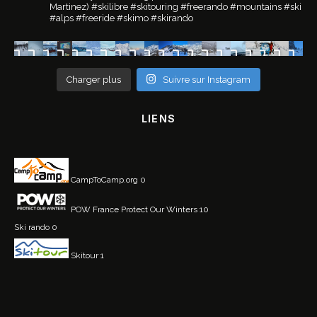
Martinez)
#skilibre #skitouring #freerando #mountains #ski
#alps #freeride #skimo #skirando
Charger plus
Suivre sur Instagram
LIENS
CampToCamp.org
0
POW France
Protect Our Winters 10
Ski rando
0
Skitour
1