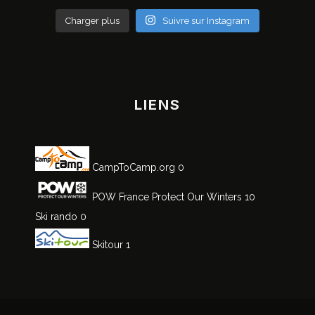
Charger plus
Suivre sur Instagram
LIENS
CampToCamp.org
0
POW France
Protect Our Winters 10
Ski rando
0
Skitour
1