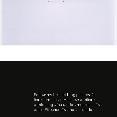
ski.libre
Follow my best ski blog pictures.
(ski-
libre.com - Lilian Martinez)
#skilibre
#skitouring #freerando #mountains #ski
#alps #freeride #skimo #skirando