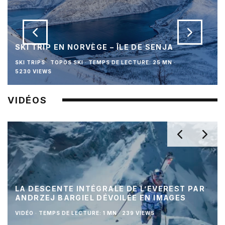
SKI TRIP EN NORVÈGE – ÎLE DE SENJA
SKI TRIPS
TOPOS SKI
·
TEMPS DE LECTURE: 25 MN
·
5230 VIEWS
VIDÉOS
LA DESCENTE INTÉGRALE DE L’EVEREST PAR
ANDRZEJ BARGIEL DÉVOILÉE EN IMAGES
VIDÉO
·
TEMPS DE LECTURE: 1 MN
·
239 VIEWS