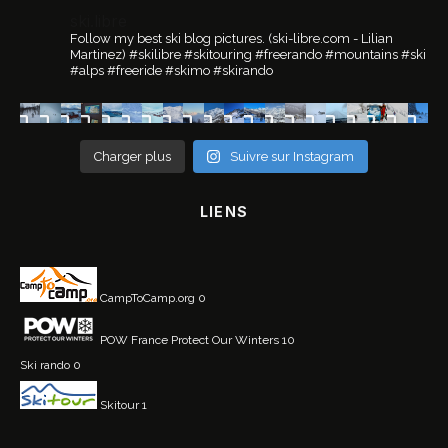
ski.libre
Follow my best ski blog pictures.
(ski-libre.com - Lilian
Martinez)
#skilibre #skitouring #freerando #mountains #ski
#alps #freeride #skimo #skirando
Charger plus
Suivre sur Instagram
LIENS
CampToCamp.org
0
POW France
Protect Our Winters 10
Ski rando
0
Skitour
1