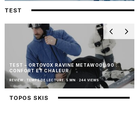
TEST
TEST – ORTOVOX RAVINE METAWOOL 90 :
CONFORT ET CHALEUR
REVIEW
·
TEMPS DE LECTURE: 5 MN
·
244 VIEWS
TOPOS SKIS