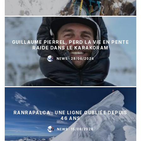
GUILLAUME PIERREL, PERD LA VIE EN PENTE
RAIDE DANS LE KARAKORAM
NEWS
·
28/06/2026
RANRAPALCA : UNE LIGNE OUBLIÉE DEPUIS
46 ANS
NEWS
·
15/06/2026