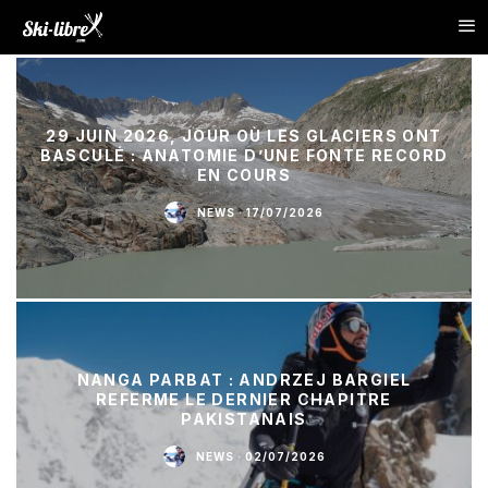
29 JUIN 2026, JOUR OÙ LES GLACIERS ONT
BASCULÉ : ANATOMIE D’UNE FONTE RECORD
EN COURS
NEWS
·
17/07/2026
NANGA PARBAT : ANDRZEJ BARGIEL
REFERME LE DERNIER CHAPITRE
PAKISTANAIS
NEWS
·
02/07/2026