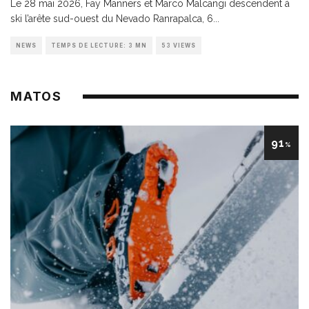
Le 28 mai 2026, Fay Manners et Marco Malcangi descendent à
ski l’arête sud-ouest du Nevado Ranrapalca, 6
...
NEWS
TEMPS DE LECTURE: 3 MN
53 VIEWS
MATOS
91
%