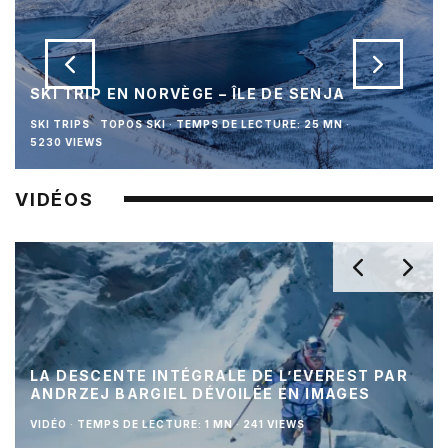
SKI TRIP EN NORVÈGE – ÎLE DE SENJA
SKI TRIPS
TOPOS SKI
·
TEMPS DE LECTURE: 25 MN
·
5230 VIEWS
VIDÉOS
LA DESCENTE INTÉGRALE DE L’EVEREST PAR
ANDRZEJ BARGIEL DÉVOILÉE EN IMAGES
VIDÉO
·
TEMPS DE LECTURE: 1 MN
·
241 VIEWS