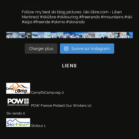
ski.libre
Follow my best ski blog pictures.
(ski-libre.com - Lilian
Martinez)
#skilibre #skitouring #freerando #mountains #ski
#alps #freeride #skimo #skirando
Charger plus
Suivre sur Instagram
LIENS
CampToCamp.org
0
POW France
Protect Our Winters 10
Ski rando
0
Skitour
1