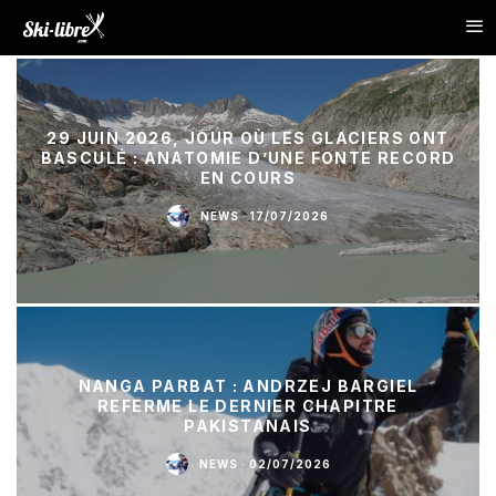
29 JUIN 2026, JOUR OÙ LES GLACIERS ONT
BASCULÉ : ANATOMIE D’UNE FONTE RECORD
EN COURS
NEWS
·
17/07/2026
NANGA PARBAT : ANDRZEJ BARGIEL
REFERME LE DERNIER CHAPITRE
PAKISTANAIS
NEWS
·
02/07/2026