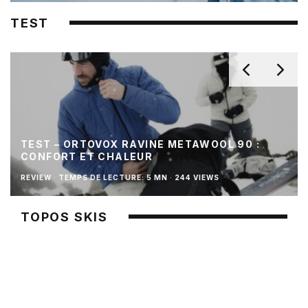
TEST
TEST – ORTOVOX RAVINE METAWOOL 90 :
CONFORT ET CHALEUR
REVIEW
·
TEMPS DE LECTURE: 5 MN
·
244 VIEWS
TOPOS SKIS