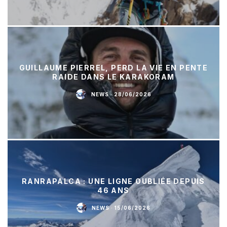
GUILLAUME PIERREL, PERD LA VIE EN PENTE
RAIDE DANS LE KARAKORAM
NEWS
·
28/06/2026
RANRAPALCA : UNE LIGNE OUBLIÉE DEPUIS
46 ANS
NEWS
·
15/06/2026