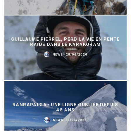
GUILLAUME PIERREL, PERD LA VIE EN PENTE
RAIDE DANS LE KARAKORAM
NEWS
·
28/06/2026
RANRAPALCA : UNE LIGNE OUBLIÉE DEPUIS
46 ANS
NEWS
·
15/06/2026