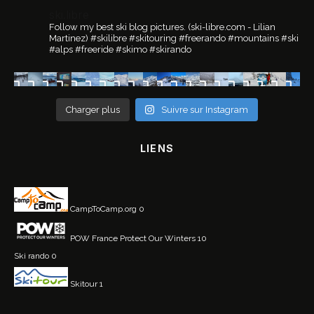
ski.libre
Follow my best ski blog pictures.
(ski-libre.com - Lilian
Martinez)
#skilibre #skitouring #freerando #mountains #ski
#alps #freeride #skimo #skirando
Charger plus
Suivre sur Instagram
LIENS
CampToCamp.org
0
POW France
Protect Our Winters 10
Ski rando
0
Skitour
1