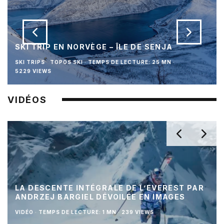
SKI TRIP EN NORVÈGE – ÎLE DE SENJA
SKI TRIPS
TOPOS SKI
·
TEMPS DE LECTURE: 25 MN
·
5229 VIEWS
VIDÉOS
LA DESCENTE INTÉGRALE DE L’EVEREST PAR
ANDRZEJ BARGIEL DÉVOILÉE EN IMAGES
VIDÉO
·
TEMPS DE LECTURE: 1 MN
·
239 VIEWS