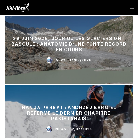
29 JUIN 2026, JOUR OÙ LES GLACIERS ONT
BASCULÉ : ANATOMIE D’UNE FONTE RECORD
EN COURS
NEWS
·
17/07/2026
NANGA PARBAT : ANDRZEJ BARGIEL
REFERME LE DERNIER CHAPITRE
PAKISTANAIS
NEWS
·
02/07/2026