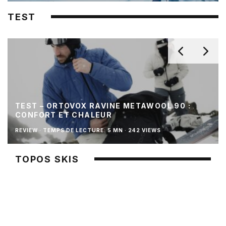
TEST
TEST – ORTOVOX RAVINE METAWOOL 90 :
CONFORT ET CHALEUR
REVIEW
·
TEMPS DE LECTURE: 5 MN
·
242 VIEWS
TOPOS SKIS