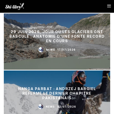
29 JUIN 2026, JOUR OÙ LES GLACIERS ONT
BASCULÉ : ANATOMIE D’UNE FONTE RECORD
EN COURS
NEWS
·
17/07/2026
NANGA PARBAT : ANDRZEJ BARGIEL
REFERME LE DERNIER CHAPITRE
PAKISTANAIS
NEWS
·
02/07/2026