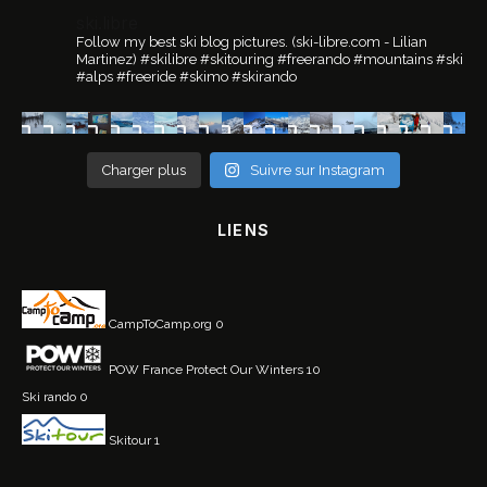
ski.libre
Follow my best ski blog pictures.
(ski-libre.com - Lilian
Martinez)
#skilibre #skitouring #freerando #mountains #ski
#alps #freeride #skimo #skirando
Charger plus
Suivre sur Instagram
LIENS
CampToCamp.org
0
POW France
Protect Our Winters 10
Ski rando
0
Skitour
1