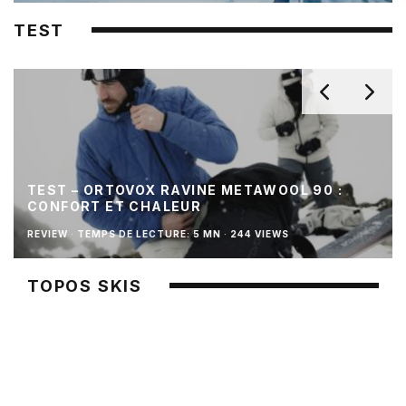
TEST
TEST – ORTOVOX RAVINE METAWOOL 90 :
CONFORT ET CHALEUR
REVIEW
·
TEMPS DE LECTURE: 5 MN
·
244 VIEWS
TOPOS SKIS