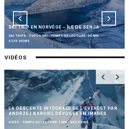
SKI TRIP EN NORVÈGE – ÎLE DE SENJA
SKI TRIPS
TOPOS SKI
·
TEMPS DE LECTURE: 25 MN
·
5230 VIEWS
VIDÉOS
LA DESCENTE INTÉGRALE DE L’EVEREST PAR
ANDRZEJ BARGIEL DÉVOILÉE EN IMAGES
VIDÉO
·
TEMPS DE LECTURE: 1 MN
·
240 VIEWS