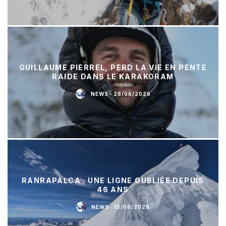
GUILLAUME PIERREL, PERD LA VIE EN PENTE
RAIDE DANS LE KARAKORAM
NEWS
·
28/06/2026
RANRAPALCA : UNE LIGNE OUBLIÉE DEPUIS
46 ANS
NEWS
·
15/06/2026