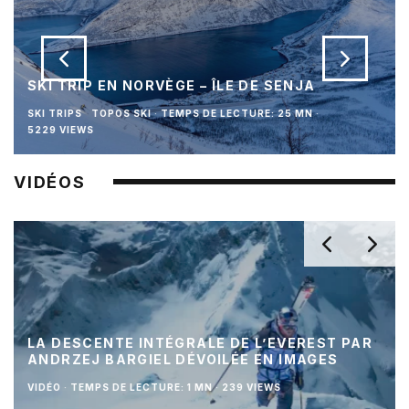
SKI TRIP EN NORVÈGE – ÎLE DE SENJA
SKI TRIPS
TOPOS SKI
·
TEMPS DE LECTURE: 25 MN
·
5229 VIEWS
VIDÉOS
LA DESCENTE INTÉGRALE DE L’EVEREST PAR
ANDRZEJ BARGIEL DÉVOILÉE EN IMAGES
VIDÉO
·
TEMPS DE LECTURE: 1 MN
·
239 VIEWS