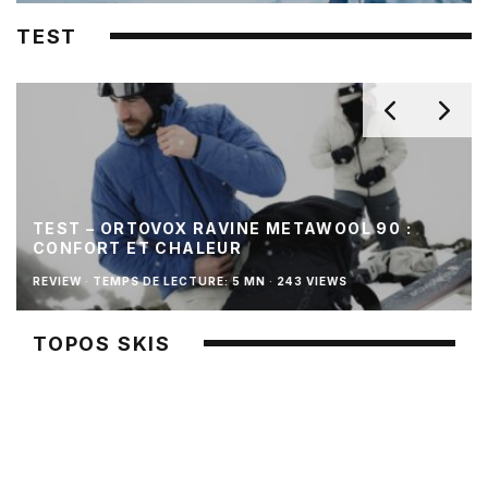
TEST
TEST – ORTOVOX RAVINE METAWOOL 90 :
CONFORT ET CHALEUR
REVIEW
·
TEMPS DE LECTURE: 5 MN
·
243 VIEWS
TOPOS SKIS