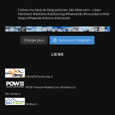
ski.libre
Follow my best ski blog pictures.
(ski-libre.com - Lilian
Martinez)
#skilibre #skitouring #freerando #mountains #ski
#alps #freeride #skimo #skirando
Charger plus
Suivre sur Instagram
LIENS
CampToCamp.org
0
POW France
Protect Our Winters 10
Ski rando
0
Skitour
1