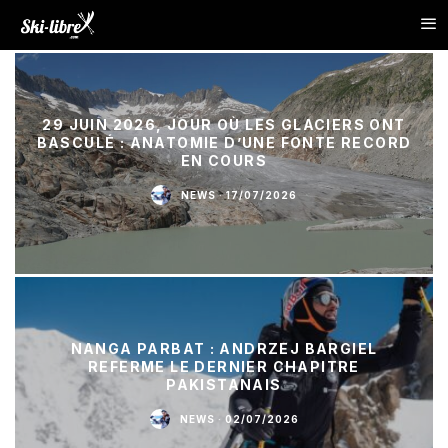
29 JUIN 2026, JOUR OÙ LES GLACIERS ONT
BASCULÉ : ANATOMIE D’UNE FONTE RECORD
EN COURS
NEWS
·
17/07/2026
NANGA PARBAT : ANDRZEJ BARGIEL
REFERME LE DERNIER CHAPITRE
PAKISTANAIS
NEWS
·
02/07/2026