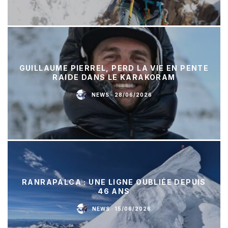
GUILLAUME PIERREL, PERD LA VIE EN PENTE
RAIDE DANS LE KARAKORAM
NEWS
·
28/06/2026
RANRAPALCA : UNE LIGNE OUBLIÉE DEPUIS
46 ANS
NEWS
·
15/06/2026