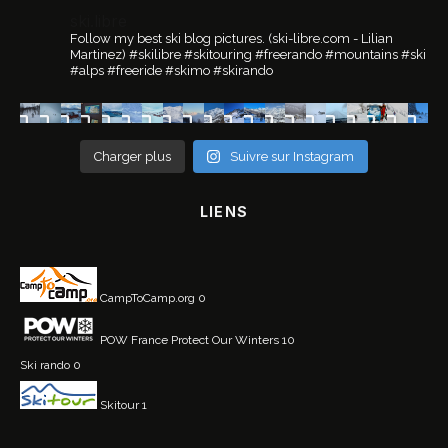
ski.libre
Follow my best ski blog pictures.
(ski-libre.com - Lilian
Martinez)
#skilibre #skitouring #freerando #mountains #ski
#alps #freeride #skimo #skirando
Charger plus
Suivre sur Instagram
LIENS
CampToCamp.org
0
POW France
Protect Our Winters 10
Ski rando
0
Skitour
1