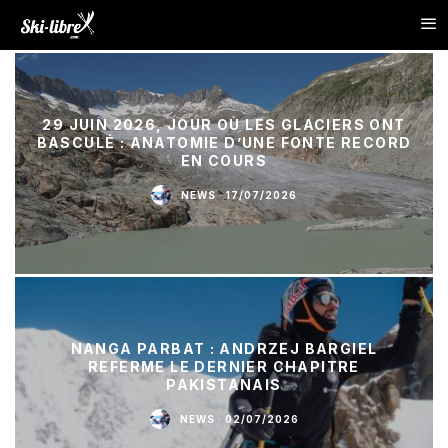
29 JUIN 2026, JOUR OÙ LES GLACIERS ONT
BASCULÉ : ANATOMIE D’UNE FONTE RECORD
EN COURS
NEWS
·
17/07/2026
NANGA PARBAT : ANDRZEJ BARGIEL
REFERME LE DERNIER CHAPITRE
PAKISTANAIS
NEWS
·
02/07/2026