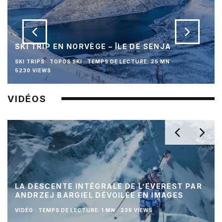
SKI TRIP EN NORVÈGE – ÎLE DE SENJA
SKI TRIPS
TOPOS SKI
·
TEMPS DE LECTURE: 25 MN
·
5230 VIEWS
VIDÉOS
LA DESCENTE INTÉGRALE DE L’EVEREST PAR
ANDRZEJ BARGIEL DÉVOILÉE EN IMAGES
VIDÉO
·
TEMPS DE LECTURE: 1 MN
·
239 VIEWS