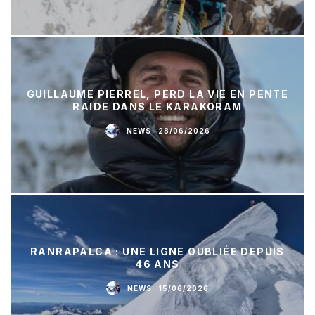
GUILLAUME PIERREL, PERD LA VIE EN PENTE
RAIDE DANS LE KARAKORAM
NEWS
·
28/06/2026
RANRAPALCA : UNE LIGNE OUBLIÉE DEPUIS
46 ANS
NEWS
·
15/06/2026