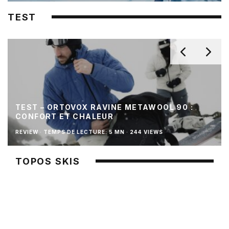
TEST
TEST – ORTOVOX RAVINE METAWOOL 90 :
CONFORT ET CHALEUR
REVIEW
·
TEMPS DE LECTURE: 5 MN
·
244 VIEWS
TOPOS SKIS