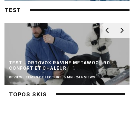
TEST
TEST – ORTOVOX RAVINE METAWOOL 90 :
CONFORT ET CHALEUR
REVIEW
·
TEMPS DE LECTURE: 5 MN
·
244 VIEWS
TOPOS SKIS