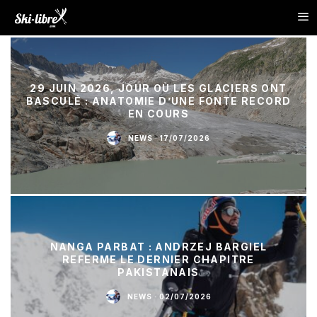
29 JUIN 2026, JOUR OÙ LES GLACIERS ONT
BASCULÉ : ANATOMIE D’UNE FONTE RECORD
EN COURS
NEWS
·
17/07/2026
NANGA PARBAT : ANDRZEJ BARGIEL
REFERME LE DERNIER CHAPITRE
PAKISTANAIS
NEWS
·
02/07/2026