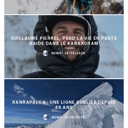
GUILLAUME PIERREL, PERD LA VIE EN PENTE
RAIDE DANS LE KARAKORAM
NEWS
·
28/06/2026
RANRAPALCA : UNE LIGNE OUBLIÉE DEPUIS
46 ANS
NEWS
·
15/06/2026