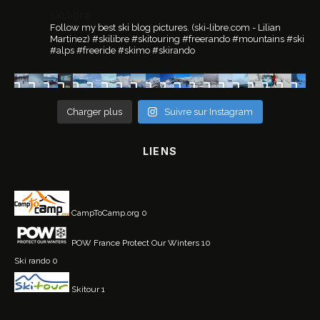
ski.libre
Follow my best ski blog pictures.
(ski-libre.com - Lilian
Martinez)
#skilibre #skitouring #freerando #mountains #ski
#alps #freeride #skimo #skirando
Charger plus
Suivre sur Instagram
LIENS
CampToCamp.org
0
POW France
Protect Our Winters 10
Ski rando
0
Skitour
1