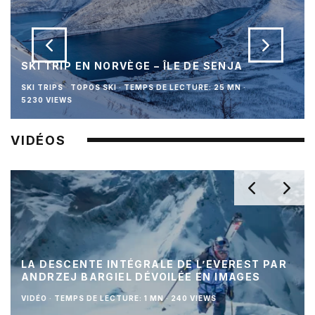
SKI TRIP EN NORVÈGE – ÎLE DE SENJA
SKI TRIPS
TOPOS SKI
·
TEMPS DE LECTURE: 25 MN
·
5230 VIEWS
VIDÉOS
LA DESCENTE INTÉGRALE DE L’EVEREST PAR
ANDRZEJ BARGIEL DÉVOILÉE EN IMAGES
VIDÉO
·
TEMPS DE LECTURE: 1 MN
·
240 VIEWS