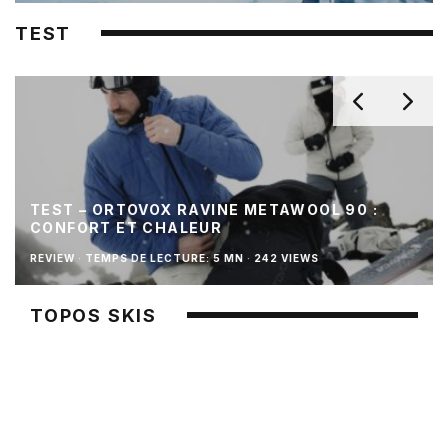
TEST
TEST – ORTOVOX RAVINE METAWOOL 90 :
CONFORT ET CHALEUR
REVIEW
·
TEMPS DE LECTURE: 5 MN
·
242 VIEWS
TOPOS SKIS