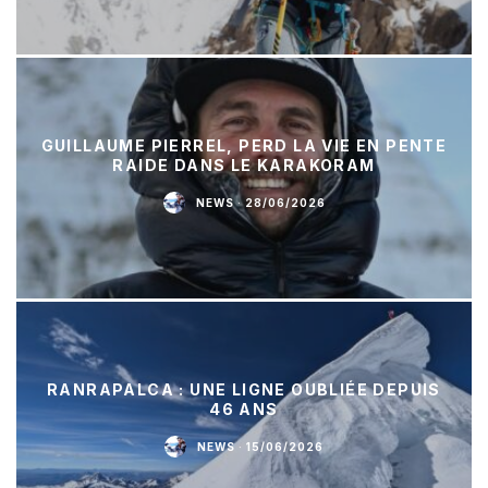
GUILLAUME PIERREL, PERD LA VIE EN PENTE
RAIDE DANS LE KARAKORAM
NEWS
·
28/06/2026
RANRAPALCA : UNE LIGNE OUBLIÉE DEPUIS
46 ANS
NEWS
·
15/06/2026