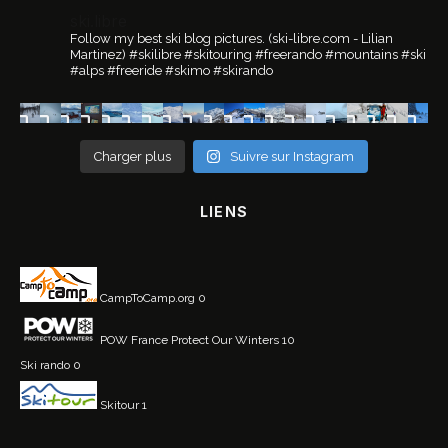
ski.libre
Follow my best ski blog pictures.
(ski-libre.com - Lilian
Martinez)
#skilibre #skitouring #freerando #mountains #ski
#alps #freeride #skimo #skirando
Charger plus
Suivre sur Instagram
LIENS
CampToCamp.org
0
POW France
Protect Our Winters 10
Ski rando
0
Skitour
1