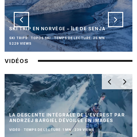
SKI TRIP EN NORVÈGE – ÎLE DE SENJA
SKI TRIPS
TOPOS SKI
·
TEMPS DE LECTURE: 25 MN
·
5229 VIEWS
VIDÉOS
LA DESCENTE INTÉGRALE DE L’EVEREST PAR
ANDRZEJ BARGIEL DÉVOILÉE EN IMAGES
VIDÉO
·
TEMPS DE LECTURE: 1 MN
·
239 VIEWS