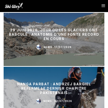
29 JUIN 2026, JOUR OÙ LES GLACIERS ONT
BASCULÉ : ANATOMIE D’UNE FONTE RECORD
EN COURS
NEWS
·
17/07/2026
NANGA PARBAT : ANDRZEJ BARGIEL
REFERME LE DERNIER CHAPITRE
PAKISTANAIS
NEWS
·
02/07/2026