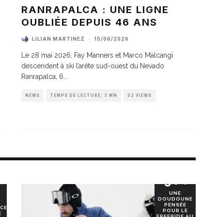
A
RANRAPALCA : UNE LIGNE
OUBLIÉE DEPUIS 46 ANS
LILIAN MARTINEZ
·
15/06/2026
Le 28 mai 2026, Fay Manners et Marco Malcangi
descendent à ski l’arête sud-ouest du Nevado
Ranrapalca, 6
...
NEWS
TEMPS DE LECTURE: 3 MN
52 VIEWS
90
%
UNE
DOUDOUNE
PENSÉE
CE
POUR LE
E
FREERIDE AU