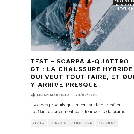
CHAUSSU
RANDO E
STATION
TEST – SCARPA 4-QUATTRO
GT : LA CHAUSSURE HYBRIDE
QUI VEUT TOUT FAIRE, ET QU
Y ARRIVE PRESQUE
LILIAN MARTINEZ
·
24/02/2026
Il y a des produits qui arrivent sur le marché en
soufflant discrètement dans leur corne de brume.
...
REVIEW
TEMPS DE LECTURE: 6 MN
328 VIEWS