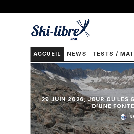
ACCUEIL
NEWS
TESTS / MA
29 JUIN 2026, JOUR OÙ LES
D’UNE FONT
N