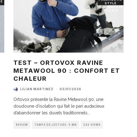
RE
STYLE
T
MINIMALISTE
EFFICACE.
TEST – ORTOVOX RAVINE
METAWOOL 90 : CONFORT ET
I
CHALEUR
LILIAN MARTINEZ
·
03/01/2026
Ortovox présente la Ravine Metawool 90, une
doudoune d’isolation qui fait le pari audacieux
d’abandonner les duvets traditionnels
...
REVIEW
TEMPS DE LECTURE: 5 MN
242 VIEWS