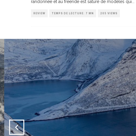
randonnée et au freeride est saturé de modèles qui
...
REVIEW
TEMPS DE LECTURE: 7 MN
205 VIEWS