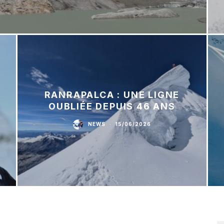
RANRAPALCA : UNE LIGNE
OUBLIÉE DEPUIS 46 ANS
NEWS
·
15/06/2026