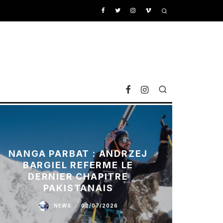
NANGA PARBAT : ANDRZEJ
BARGIEL REFERME LE
DERNIER CHAPITRE
PAKISTANAIS
NEWS
·
02/07/2026