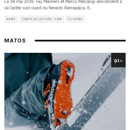
Le 28 mai 2026, Fay Manners et Marco Malcangi descendent à
ski l’arête sud-ouest du Nevado Ranrapalca, 6
...
NEWS
TEMPS DE LECTURE: 3 MN
53 VIEWS
MATOS
91
%