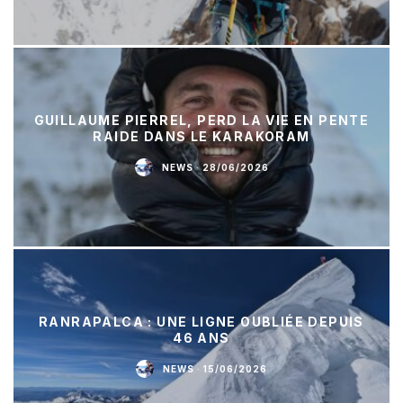
GUILLAUME PIERREL, PERD LA VIE EN PENTE
RAIDE DANS LE KARAKORAM
NEWS
·
28/06/2026
RANRAPALCA : UNE LIGNE OUBLIÉE DEPUIS
46 ANS
NEWS
·
15/06/2026