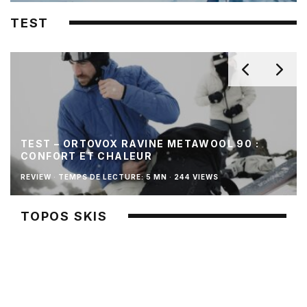
TEST
TEST – ORTOVOX RAVINE METAWOOL 90 :
CONFORT ET CHALEUR
REVIEW
·
TEMPS DE LECTURE: 5 MN
·
244 VIEWS
TOPOS SKIS