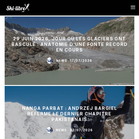
29 JUIN 2026, JOUR OÙ LES GLACIERS ONT
BASCULÉ : ANATOMIE D’UNE FONTE RECORD
EN COURS
NEWS
·
17/07/2026
NANGA PARBAT : ANDRZEJ BARGIEL
REFERME LE DERNIER CHAPITRE
PAKISTANAIS
NEWS
·
02/07/2026