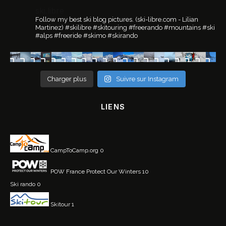
ski.libre
Follow my best ski blog pictures.
(ski-libre.com - Lilian
Martinez)
#skilibre #skitouring #freerando #mountains #ski
#alps #freeride #skimo #skirando
Charger plus
Suivre sur Instagram
LIENS
CampToCamp.org
0
POW France
Protect Our Winters 10
Ski rando
0
Skitour
1