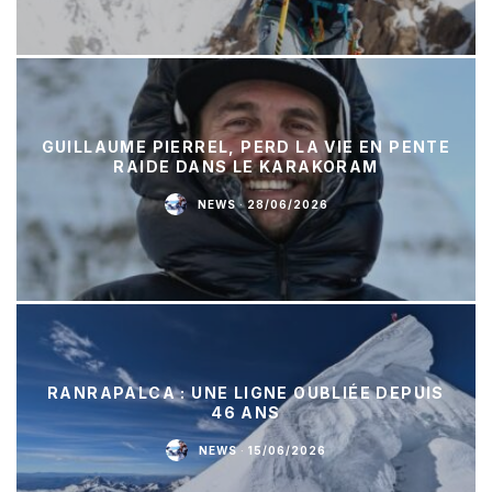
GUILLAUME PIERREL, PERD LA VIE EN PENTE
RAIDE DANS LE KARAKORAM
NEWS
·
28/06/2026
RANRAPALCA : UNE LIGNE OUBLIÉE DEPUIS
46 ANS
NEWS
·
15/06/2026