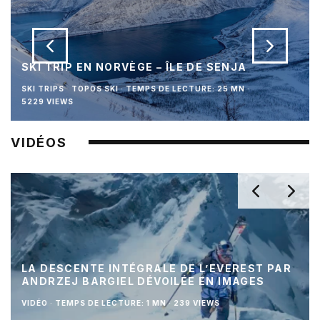
SKI TRIP EN NORVÈGE – ÎLE DE SENJA
SKI TRIPS
TOPOS SKI
·
TEMPS DE LECTURE: 25 MN
·
5229 VIEWS
VIDÉOS
LA DESCENTE INTÉGRALE DE L’EVEREST PAR
ANDRZEJ BARGIEL DÉVOILÉE EN IMAGES
VIDÉO
·
TEMPS DE LECTURE: 1 MN
·
239 VIEWS