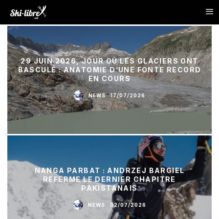
29 JUIN 2026, JOUR OÙ LES GLACIERS ONT
BASCULÉ : ANATOMIE D’UNE FONTE RECORD
EN COURS
NEWS
·
17/07/2026
NANGA PARBAT : ANDRZEJ BARGIEL
REFERME LE DERNIER CHAPITRE
PAKISTANAIS
NEWS
·
02/07/2026