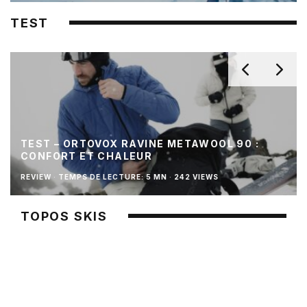
TEST
TEST – ORTOVOX RAVINE METAWOOL 90 :
CONFORT ET CHALEUR
REVIEW
·
TEMPS DE LECTURE: 5 MN
·
242 VIEWS
TOPOS SKIS