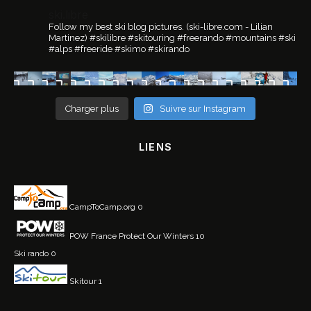
ski.libre
Follow my best ski blog pictures.
(ski-libre.com - Lilian
Martinez)
#skilibre #skitouring #freerando #mountains #ski
#alps #freeride #skimo #skirando
Charger plus
Suivre sur Instagram
LIENS
CampToCamp.org
0
POW France
Protect Our Winters 10
Ski rando
0
Skitour
1