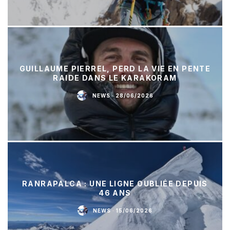
GUILLAUME PIERREL, PERD LA VIE EN PENTE
RAIDE DANS LE KARAKORAM
NEWS
·
28/06/2026
RANRAPALCA : UNE LIGNE OUBLIÉE DEPUIS
46 ANS
NEWS
·
15/06/2026