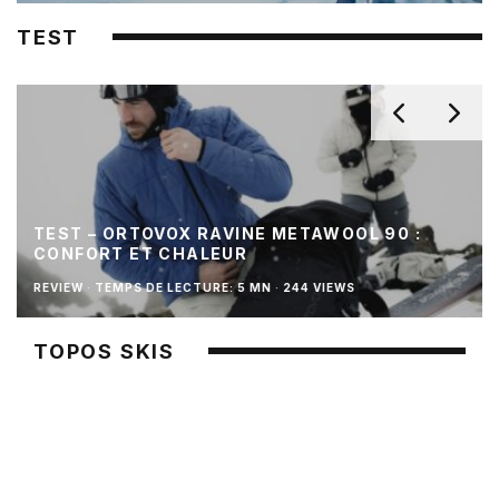
TEST
TEST – ORTOVOX RAVINE METAWOOL 90 :
CONFORT ET CHALEUR
REVIEW
·
TEMPS DE LECTURE: 5 MN
·
244 VIEWS
TOPOS SKIS