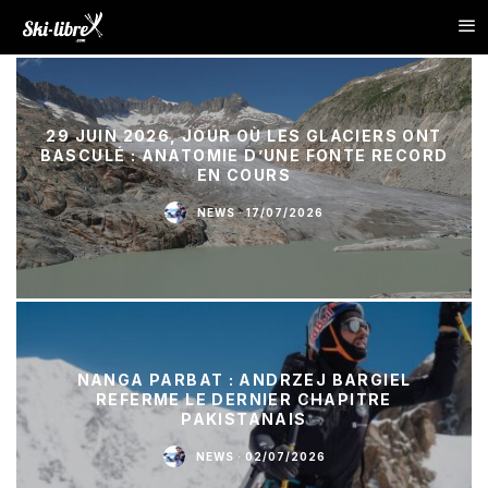
29 JUIN 2026, JOUR OÙ LES GLACIERS ONT
BASCULÉ : ANATOMIE D’UNE FONTE RECORD
EN COURS
NEWS
·
17/07/2026
NANGA PARBAT : ANDRZEJ BARGIEL
REFERME LE DERNIER CHAPITRE
PAKISTANAIS
NEWS
·
02/07/2026