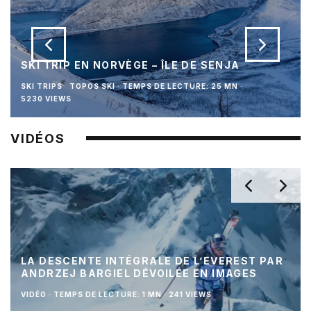
SKI TRIP EN NORVÈGE – ÎLE DE SENJA
SKI TRIPS
TOPOS SKI
·
TEMPS DE LECTURE: 25 MN
·
5230 VIEWS
VIDÉOS
LA DESCENTE INTÉGRALE DE L’EVEREST PAR
ANDRZEJ BARGIEL DÉVOILÉE EN IMAGES
VIDÉO
·
TEMPS DE LECTURE: 1 MN
·
241 VIEWS