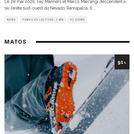
Le 28 mai 2026, Fay Manners et Marco Malcangi descendent à
ski l’arête sud-ouest du Nevado Ranrapalca, 6
...
NEWS
TEMPS DE LECTURE: 3 MN
53 VIEWS
MATOS
91
%