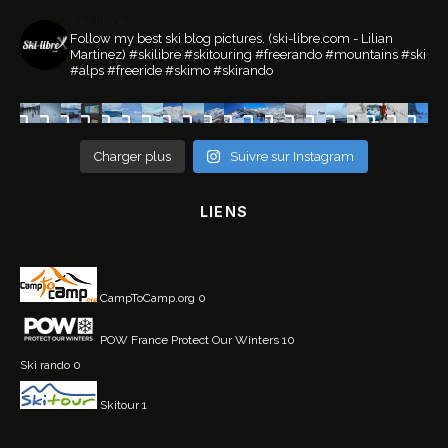
ski.libre
Follow my best ski blog pictures.
(ski-libre.com - Lilian
Martinez)
#skilibre #skitouring #freerando #mountains #ski
#alps #freeride #skimo #skirando
Charger plus
Suivre sur Instagram
LIENS
CampToCamp.org
0
POW France
Protect Our Winters 10
Ski rando
0
Skitour
1