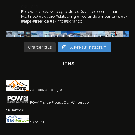
ski.libre
Follow my best ski blog pictures.
(ski-libre.com - Lilian
Martinez)
#skilibre #skitouring #freerando #mountains #ski
#alps #freeride #skimo #skirando
Charger plus
Suivre sur Instagram
LIENS
CampToCamp.org
0
POW France
Protect Our Winters 10
Ski rando
0
Skitour
1