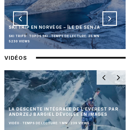
SKI TRIP EN NORVÈGE – ÎLE DE SENJA
SKI TRIPS
TOPOS SKI
·
TEMPS DE LECTURE: 25 MN
·
5230 VIEWS
VIDÉOS
LA DESCENTE INTÉGRALE DE L’EVEREST PAR
ANDRZEJ BARGIEL DÉVOILÉE EN IMAGES
VIDÉO
·
TEMPS DE LECTURE: 1 MN
·
239 VIEWS