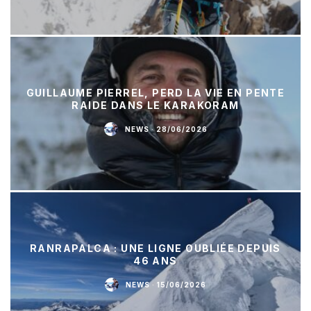
GUILLAUME PIERREL, PERD LA VIE EN PENTE
RAIDE DANS LE KARAKORAM
NEWS
·
28/06/2026
RANRAPALCA : UNE LIGNE OUBLIÉE DEPUIS
46 ANS
NEWS
·
15/06/2026