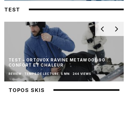
TEST
TEST – ORTOVOX RAVINE METAWOOL 90 :
CONFORT ET CHALEUR
REVIEW
·
TEMPS DE LECTURE: 5 MN
·
244 VIEWS
TOPOS SKIS