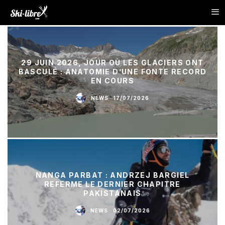
29 JUIN 2026, JOUR OÙ LES GLACIERS ONT
BASCULÉ : ANATOMIE D’UNE FONTE RECORD
EN COURS
NEWS
·
17/07/2026
NANGA PARBAT : ANDRZEJ BARGIEL
REFERME LE DERNIER CHAPITRE
PAKISTANAIS
NEWS
·
02/07/2026