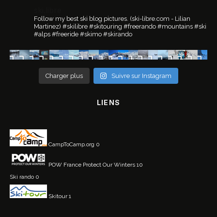
ski.libre
Follow my best ski blog pictures.
(ski-libre.com - Lilian
Martinez)
#skilibre #skitouring #freerando #mountains #ski
#alps #freeride #skimo #skirando
Charger plus
Suivre sur Instagram
LIENS
CampToCamp.org
0
POW France
Protect Our Winters 10
Ski rando
0
Skitour
1