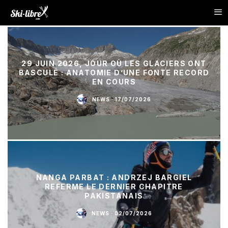
29 JUIN 2026, JOUR OÙ LES GLACIERS ONT
BASCULÉ : ANATOMIE D’UNE FONTE RECORD
EN COURS
NEWS
·
17/07/2026
NANGA PARBAT : ANDRZEJ BARGIEL
REFERME LE DERNIER CHAPITRE
PAKISTANAIS
NEWS
·
02/07/2026