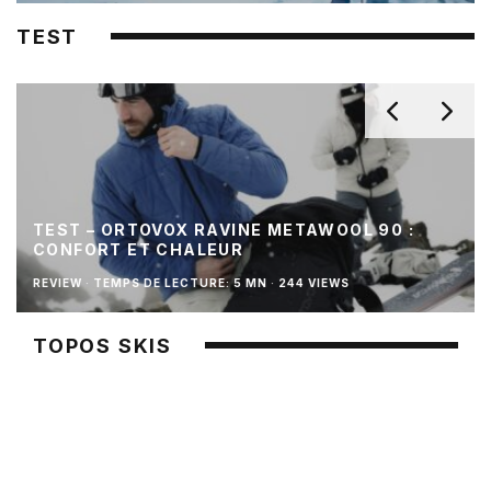
TEST
TEST – ORTOVOX RAVINE METAWOOL 90 :
CONFORT ET CHALEUR
REVIEW
·
TEMPS DE LECTURE: 5 MN
·
244 VIEWS
TOPOS SKIS