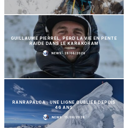
GUILLAUME PIERREL, PERD LA VIE EN PENTE
RAIDE DANS LE KARAKORAM
NEWS
·
28/06/2026
RANRAPALCA : UNE LIGNE OUBLIÉE DEPUIS
46 ANS
NEWS
·
15/06/2026