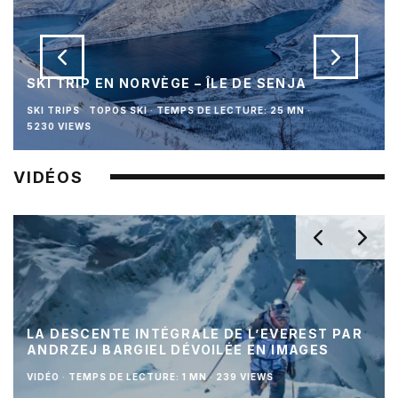
SKI TRIP EN NORVÈGE – ÎLE DE SENJA
SKI TRIPS
TOPOS SKI
·
TEMPS DE LECTURE: 25 MN
·
5230 VIEWS
VIDÉOS
LA DESCENTE INTÉGRALE DE L’EVEREST PAR
ANDRZEJ BARGIEL DÉVOILÉE EN IMAGES
VIDÉO
·
TEMPS DE LECTURE: 1 MN
·
239 VIEWS