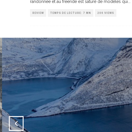
randonnée et au freeride est saturé de modèles qui
...
REVIEW
TEMPS DE LECTURE: 7 MN
206 VIEWS