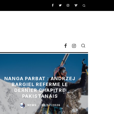
NANGA PARBAT : ANDRZEJ
BARGIEL REFERME LE
DERNIER CHAPITRE
PAKISTANAIS
NEWS
·
02/07/2026