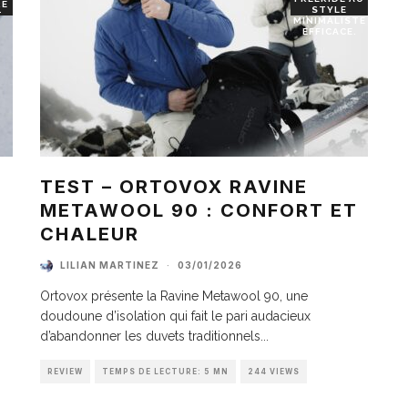
RE
STYLE
T
MINIMALISTE
EFFICACE.
TEST – ORTOVOX RAVINE
METAWOOL 90 : CONFORT ET
I
CHALEUR
LILIAN MARTINEZ
·
03/01/2026
Ortovox présente la Ravine Metawool 90, une
doudoune d’isolation qui fait le pari audacieux
d’abandonner les duvets traditionnels
...
REVIEW
TEMPS DE LECTURE: 5 MN
244 VIEWS