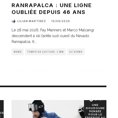
A
RANRAPALCA : UNE LIGNE
OUBLIÉE DEPUIS 46 ANS
LILIAN MARTINEZ
·
15/06/2026
Le 28 mai 2026, Fay Manners et Marco Malcangi
descendent à ski l’arête sud-ouest du Nevado
Ranrapalca, 6
...
NEWS
TEMPS DE LECTURE: 3 MN
52 VIEWS
90
%
UNE
DOUDOUNE
PENSÉE
CE
POUR LE
E
FREERIDE AU