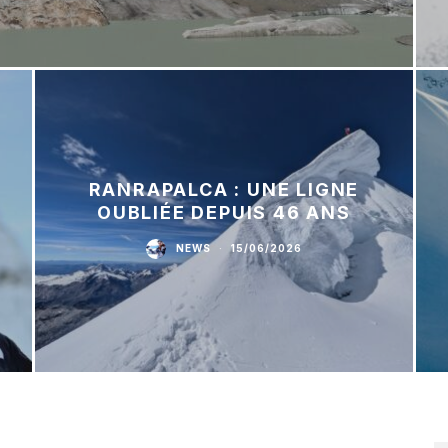
RANRAPALCA : UNE LIGNE
OUBLIÉE DEPUIS 46 ANS
NEWS
·
15/06/2026