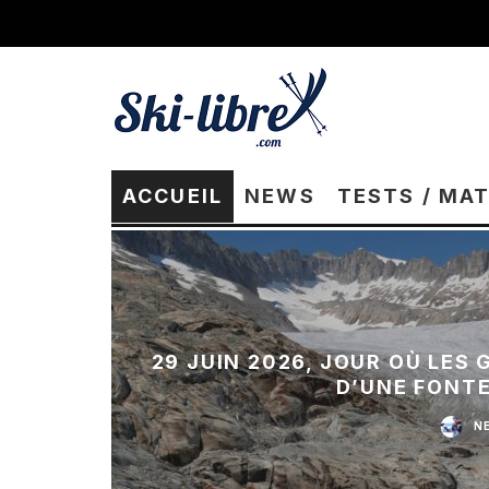
ACCUEIL
NEWS
TESTS / MA
29 JUIN 2026, JOUR OÙ LES
D’UNE FONT
N