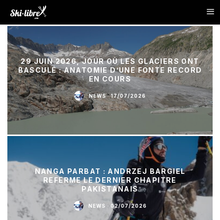
29 JUIN 2026, JOUR OÙ LES GLACIERS ONT
BASCULÉ : ANATOMIE D’UNE FONTE RECORD
EN COURS
NEWS
·
17/07/2026
NANGA PARBAT : ANDRZEJ BARGIEL
REFERME LE DERNIER CHAPITRE
PAKISTANAIS
NEWS
·
02/07/2026