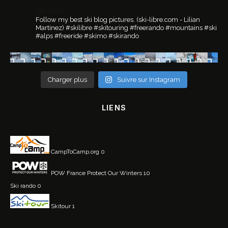
ski.libre
Follow my best ski blog pictures.
(ski-libre.com - Lilian
Martinez)
#skilibre #skitouring #freerando #mountains #ski
#alps #freeride #skimo #skirando
Charger plus
Suivre sur Instagram
LIENS
CampToCamp.org
0
POW France
Protect Our Winters 10
Ski rando
0
Skitour
1