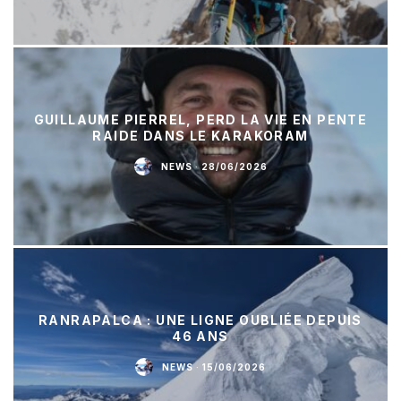
GUILLAUME PIERREL, PERD LA VIE EN PENTE
RAIDE DANS LE KARAKORAM
NEWS
·
28/06/2026
RANRAPALCA : UNE LIGNE OUBLIÉE DEPUIS
46 ANS
NEWS
·
15/06/2026