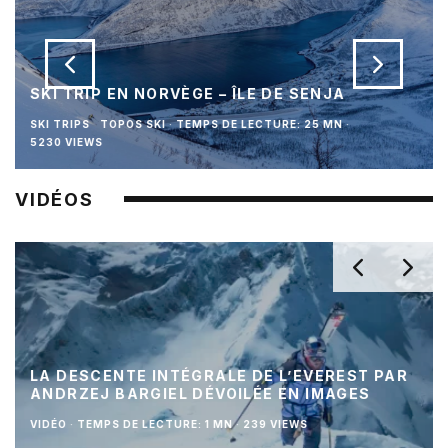
SKI TRIP EN NORVÈGE – ÎLE DE SENJA
SKI TRIPS
TOPOS SKI
·
TEMPS DE LECTURE: 25 MN
·
5230 VIEWS
VIDÉOS
LA DESCENTE INTÉGRALE DE L’EVEREST PAR
ANDRZEJ BARGIEL DÉVOILÉE EN IMAGES
VIDÉO
·
TEMPS DE LECTURE: 1 MN
·
239 VIEWS