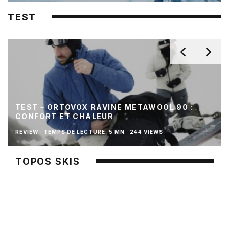
TEST
TEST – ORTOVOX RAVINE METAWOOL 90 :
CONFORT ET CHALEUR
REVIEW
·
TEMPS DE LECTURE: 5 MN
·
244 VIEWS
TOPOS SKIS