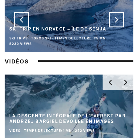
SKI TRIP EN NORVÈGE – ÎLE DE SENJA
SKI TRIPS
TOPOS SKI
·
TEMPS DE LECTURE: 25 MN
·
5230 VIEWS
VIDÉOS
LA DESCENTE INTÉGRALE DE L’EVEREST PAR
ANDRZEJ BARGIEL DÉVOILÉE EN IMAGES
VIDÉO
·
TEMPS DE LECTURE: 1 MN
·
242 VIEWS