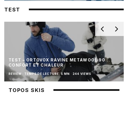
TEST
TEST – ORTOVOX RAVINE METAWOOL 90 :
CONFORT ET CHALEUR
REVIEW
·
TEMPS DE LECTURE: 5 MN
·
244 VIEWS
TOPOS SKIS