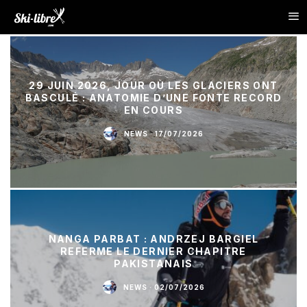
29 JUIN 2026, JOUR OÙ LES GLACIERS ONT
BASCULÉ : ANATOMIE D’UNE FONTE RECORD
EN COURS
NEWS
·
17/07/2026
NANGA PARBAT : ANDRZEJ BARGIEL
REFERME LE DERNIER CHAPITRE
PAKISTANAIS
NEWS
·
02/07/2026