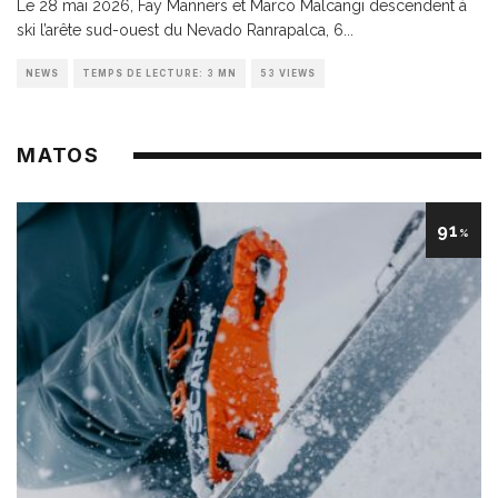
Le 28 mai 2026, Fay Manners et Marco Malcangi descendent à
ski l’arête sud-ouest du Nevado Ranrapalca, 6
...
NEWS
TEMPS DE LECTURE: 3 MN
53 VIEWS
MATOS
91
%