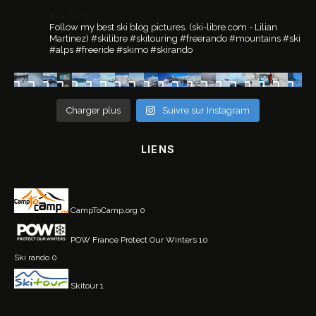
ski.libre
Follow my best ski blog pictures.
(ski-libre.com - Lilian
Martinez)
#skilibre #skitouring #freerando #mountains #ski
#alps #freeride #skimo #skirando
Charger plus
Suivre sur Instagram
LIENS
CampToCamp.org
0
POW France
Protect Our Winters 10
Ski rando
0
Skitour
1