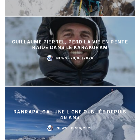
GUILLAUME PIERREL, PERD LA VIE EN PENTE
RAIDE DANS LE KARAKORAM
NEWS
·
28/06/2026
RANRAPALCA : UNE LIGNE OUBLIÉE DEPUIS
46 ANS
NEWS
·
15/06/2026