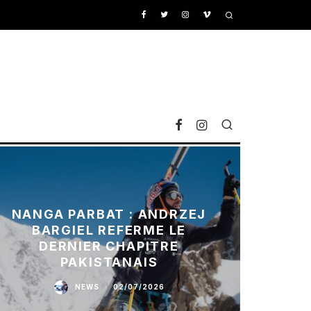
NANGA PARBAT : ANDRZEJ
BARGIEL REFERME LE
DERNIER CHAPITRE
PAKISTANAIS
NEWS
·
02/07/2026