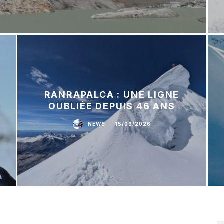
RANRAPALCA : UNE LIGNE
OUBLIÉE DEPUIS 46 ANS
NEWS
·
15/06/2026