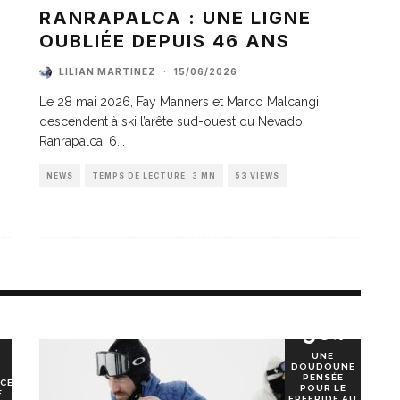
A
RANRAPALCA : UNE LIGNE
OUBLIÉE DEPUIS 46 ANS
LILIAN MARTINEZ
·
15/06/2026
Le 28 mai 2026, Fay Manners et Marco Malcangi
descendent à ski l’arête sud-ouest du Nevado
Ranrapalca, 6
...
NEWS
TEMPS DE LECTURE: 3 MN
53 VIEWS
90
%
UNE
DOUDOUNE
PENSÉE
CE
POUR LE
E
FREERIDE AU