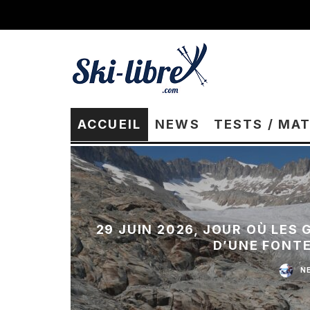
ACCUEIL
NEWS
TESTS / MA
29 JUIN 2026, JOUR OÙ LES
D’UNE FONT
N