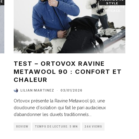
RE
STYLE
T
MINIMALISTE
EFFICACE.
TEST – ORTOVOX RAVINE
METAWOOL 90 : CONFORT ET
I
CHALEUR
LILIAN MARTINEZ
·
03/01/2026
Ortovox présente la Ravine Metawool 90, une
doudoune d’isolation qui fait le pari audacieux
d’abandonner les duvets traditionnels
...
REVIEW
TEMPS DE LECTURE: 5 MN
244 VIEWS