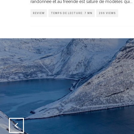
randonnée et au freeride est saturé de modèles qui
...
REVIEW
TEMPS DE LECTURE: 7 MN
206 VIEWS