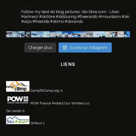
ski.libre
Follow my best ski blog pictures.
(ski-libre.com - Lilian
Martinez)
#skilibre #skitouring #freerando #mountains #ski
#alps #freeride #skimo #skirando
Charger plus
Suivre sur Instagram
LIENS
CampToCamp.org
0
POW France
Protect Our Winters 10
Ski rando
0
Skitour
1