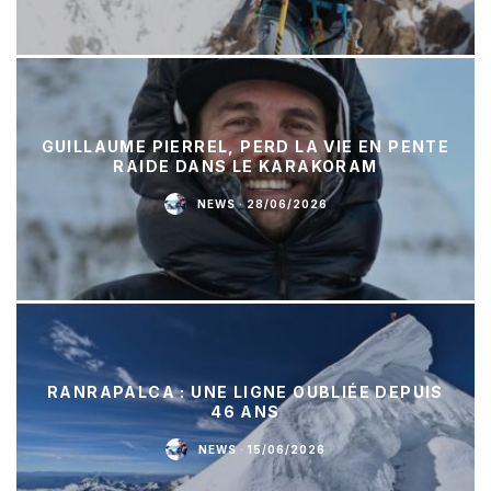
GUILLAUME PIERREL, PERD LA VIE EN PENTE
RAIDE DANS LE KARAKORAM
NEWS
·
28/06/2026
RANRAPALCA : UNE LIGNE OUBLIÉE DEPUIS
46 ANS
NEWS
·
15/06/2026