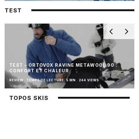
TEST
TEST – ORTOVOX RAVINE METAWOOL 90 :
CONFORT ET CHALEUR
REVIEW
·
TEMPS DE LECTURE: 5 MN
·
244 VIEWS
TOPOS SKIS