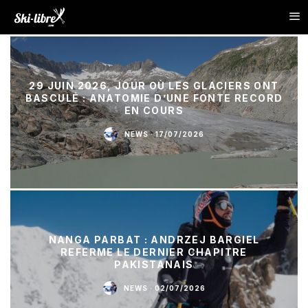
29 JUIN 2026, JOUR OÙ LES GLACIERS ONT
BASCULÉ : ANATOMIE D’UNE FONTE RECORD
EN COURS
NEWS
·
17/07/2026
NANGA PARBAT : ANDRZEJ BARGIEL
REFERME LE DERNIER CHAPITRE
PAKISTANAIS
NEWS
·
02/07/2026