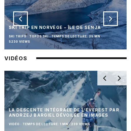
SKI TRIP EN NORVÈGE – ÎLE DE SENJA
SKI TRIPS
TOPOS SKI
·
TEMPS DE LECTURE: 25 MN
·
5230 VIEWS
VIDÉOS
LA DESCENTE INTÉGRALE DE L’EVEREST PAR
ANDRZEJ BARGIEL DÉVOILÉE EN IMAGES
VIDÉO
·
TEMPS DE LECTURE: 1 MN
·
239 VIEWS