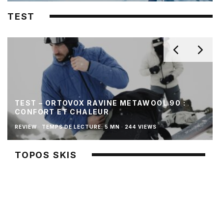
TEST
TEST – ORTOVOX RAVINE METAWOOL 90 :
CONFORT ET CHALEUR
REVIEW
·
TEMPS DE LECTURE: 5 MN
·
244 VIEWS
TOPOS SKIS