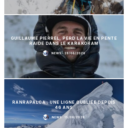
GUILLAUME PIERREL, PERD LA VIE EN PENTE
RAIDE DANS LE KARAKORAM
NEWS
·
28/06/2026
RANRAPALCA : UNE LIGNE OUBLIÉE DEPUIS
46 ANS
NEWS
·
15/06/2026