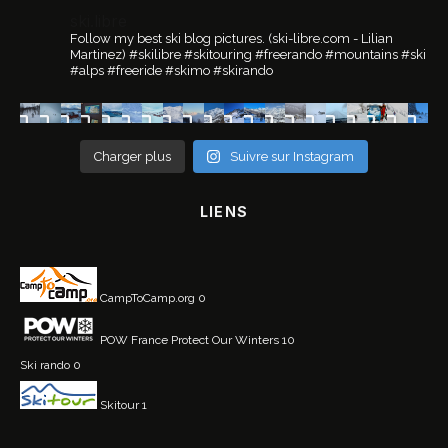
ski.libre
Follow my best ski blog pictures.
(ski-libre.com - Lilian
Martinez)
#skilibre #skitouring #freerando #mountains #ski
#alps #freeride #skimo #skirando
Charger plus
Suivre sur Instagram
LIENS
CampToCamp.org
0
POW France
Protect Our Winters 10
Ski rando
0
Skitour
1