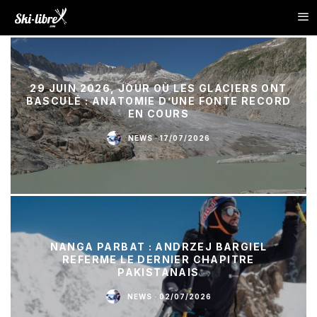
29 JUIN 2026, JOUR OÙ LES GLACIERS ONT
BASCULÉ : ANATOMIE D’UNE FONTE RECORD
EN COURS
NEWS
·
17/07/2026
NANGA PARBAT : ANDRZEJ BARGIEL
REFERME LE DERNIER CHAPITRE
PAKISTANAIS
NEWS
·
02/07/2026