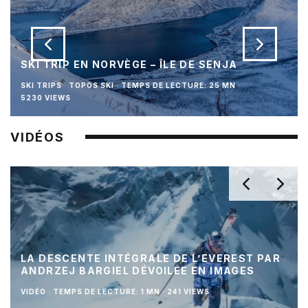
SKI TRIP EN NORVÈGE – ÎLE DE SENJA
SKI TRIPS
TOPOS SKI
·
TEMPS DE LECTURE: 25 MN
·
5230 VIEWS
VIDÉOS
LA DESCENTE INTÉGRALE DE L’EVEREST PAR
ANDRZEJ BARGIEL DÉVOILÉE EN IMAGES
VIDÉO
·
TEMPS DE LECTURE: 1 MN
·
241 VIEWS