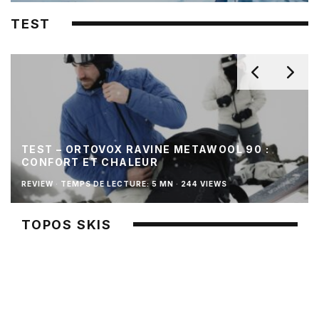
TEST
TEST – ORTOVOX RAVINE METAWOOL 90 :
CONFORT ET CHALEUR
REVIEW
·
TEMPS DE LECTURE: 5 MN
·
244 VIEWS
TOPOS SKIS