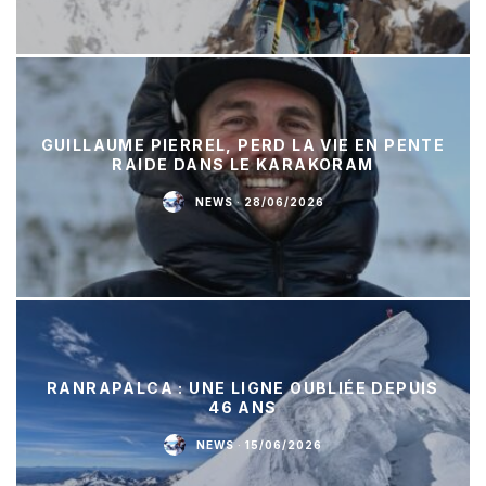
GUILLAUME PIERREL, PERD LA VIE EN PENTE
RAIDE DANS LE KARAKORAM
NEWS
·
28/06/2026
RANRAPALCA : UNE LIGNE OUBLIÉE DEPUIS
46 ANS
NEWS
·
15/06/2026