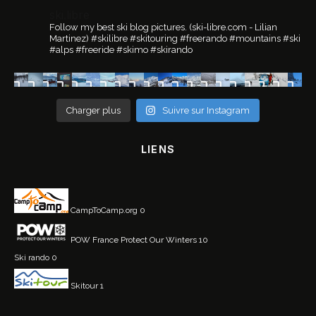
ski.libre
Follow my best ski blog pictures.
(ski-libre.com - Lilian
Martinez)
#skilibre #skitouring #freerando #mountains #ski
#alps #freeride #skimo #skirando
Charger plus
Suivre sur Instagram
LIENS
CampToCamp.org
0
POW France
Protect Our Winters 10
Ski rando
0
Skitour
1