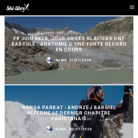
29 JUIN 2026, JOUR OÙ LES GLACIERS ONT
BASCULÉ : ANATOMIE D’UNE FONTE RECORD
EN COURS
NEWS
·
17/07/2026
NANGA PARBAT : ANDRZEJ BARGIEL
REFERME LE DERNIER CHAPITRE
PAKISTANAIS
NEWS
·
02/07/2026