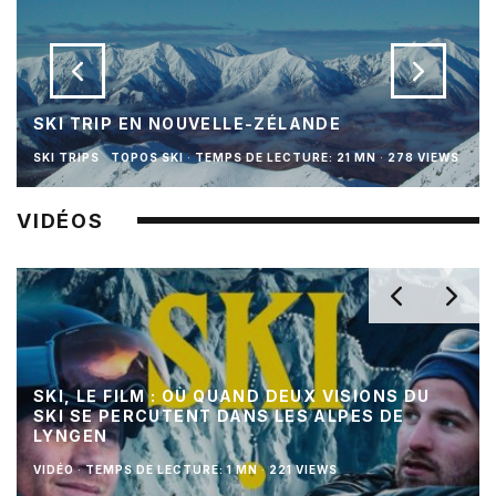
SKI TRIP EN NOUVELLE-ZÉLANDE
SKI TRIPS
TOPOS SKI
·
TEMPS DE LECTURE: 21 MN
·
278 VIEWS
VIDÉOS
SKI, LE FILM : OÙ QUAND DEUX VISIONS DU
SKI SE PERCUTENT DANS LES ALPES DE
LYNGEN
VIDÉO
·
TEMPS DE LECTURE: 1 MN
·
221 VIEWS