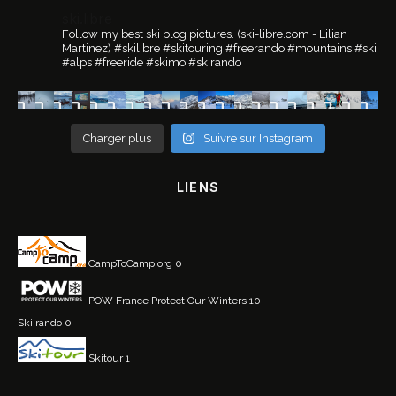
ski.libre
Follow my best ski blog pictures.
(ski-libre.com - Lilian
Martinez)
#skilibre #skitouring #freerando #mountains #ski
#alps #freeride #skimo #skirando
Charger plus
Suivre sur Instagram
LIENS
CampToCamp.org
0
POW France
Protect Our Winters 10
Ski rando
0
Skitour
1