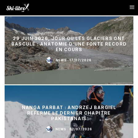
29 JUIN 2026, JOUR OÙ LES GLACIERS ONT
BASCULÉ : ANATOMIE D’UNE FONTE RECORD
EN COURS
NEWS
·
17/07/2026
NANGA PARBAT : ANDRZEJ BARGIEL
REFERME LE DERNIER CHAPITRE
PAKISTANAIS
NEWS
·
02/07/2026