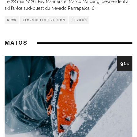
Le 28 mai 2026, Fay Manners et Marco Malcangi descendent à
ski l’arête sud-ouest du Nevado Ranrapalca, 6
...
NEWS
TEMPS DE LECTURE: 3 MN
53 VIEWS
MATOS
91
%