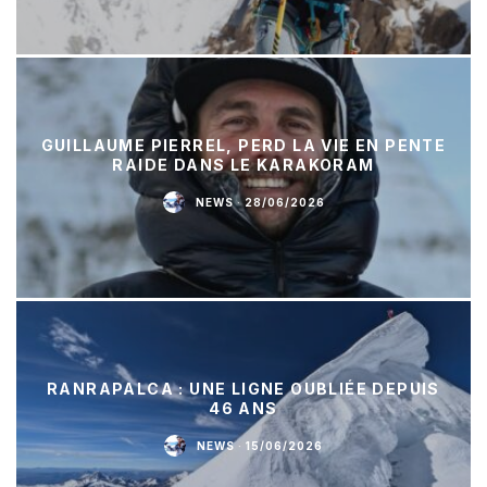
GUILLAUME PIERREL, PERD LA VIE EN PENTE
RAIDE DANS LE KARAKORAM
NEWS
·
28/06/2026
RANRAPALCA : UNE LIGNE OUBLIÉE DEPUIS
46 ANS
NEWS
·
15/06/2026