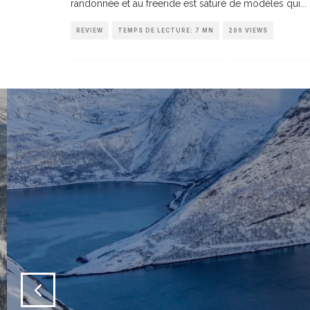
randonnée et au freeride est saturé de modèles qui
...
REVIEW
TEMPS DE LECTURE: 7 MN
206 VIEWS