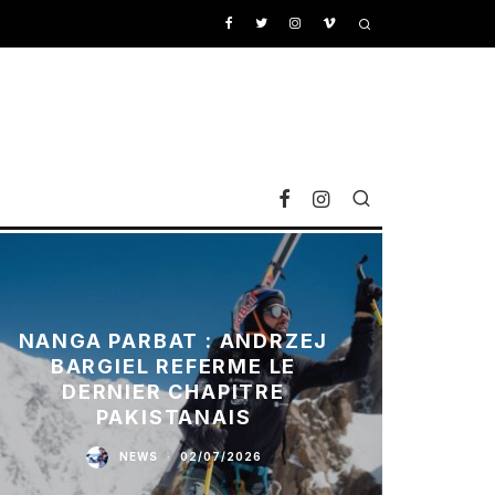
NANGA PARBAT : ANDRZEJ
BARGIEL REFERME LE
DERNIER CHAPITRE
PAKISTANAIS
NEWS
·
02/07/2026