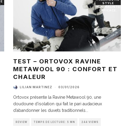
RE
STYLE
T
MINIMALISTE
EFFICACE.
TEST – ORTOVOX RAVINE
METAWOOL 90 : CONFORT ET
I
CHALEUR
LILIAN MARTINEZ
·
03/01/2026
Ortovox présente la Ravine Metawool 90, une
doudoune d’isolation qui fait le pari audacieux
d’abandonner les duvets traditionnels
...
REVIEW
TEMPS DE LECTURE: 5 MN
244 VIEWS