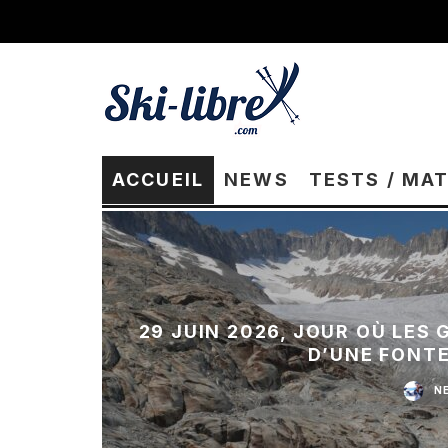
ACCUEIL
NEWS
TESTS / MA
29 JUIN 2026, JOUR OÙ LES
D’UNE FONT
N