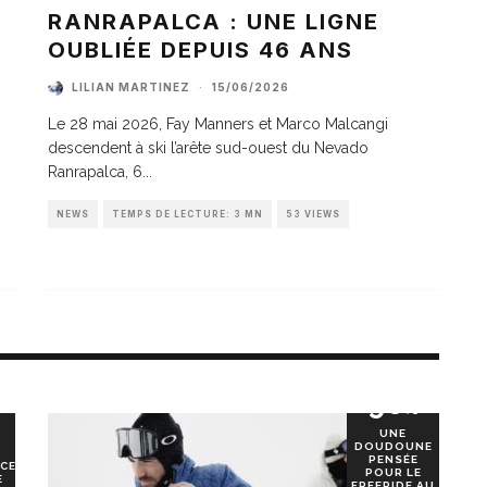
A
RANRAPALCA : UNE LIGNE
OUBLIÉE DEPUIS 46 ANS
LILIAN MARTINEZ
·
15/06/2026
Le 28 mai 2026, Fay Manners et Marco Malcangi
descendent à ski l’arête sud-ouest du Nevado
Ranrapalca, 6
...
NEWS
TEMPS DE LECTURE: 3 MN
53 VIEWS
90
%
UNE
DOUDOUNE
PENSÉE
CE
POUR LE
E
FREERIDE AU