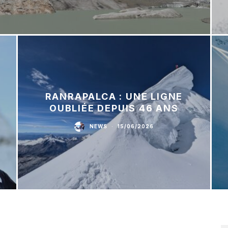
RANRAPALCA : UNE LIGNE
OUBLIÉE DEPUIS 46 ANS
NEWS
·
15/06/2026