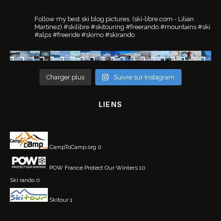
ski.libre
Follow my best ski blog pictures.
(ski-libre.com - Lilian
Martinez)
#skilibre #skitouring #freerando #mountains #ski
#alps #freeride #skimo #skirando
Charger plus
Suivre sur Instagram
LIENS
CampToCamp.org
0
POW France
Protect Our Winters 10
Ski rando
0
Skitour
1