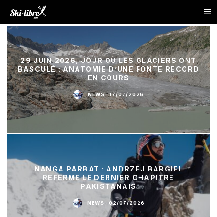
29 JUIN 2026, JOUR OÙ LES GLACIERS ONT
BASCULÉ : ANATOMIE D’UNE FONTE RECORD
EN COURS
NEWS
·
17/07/2026
NANGA PARBAT : ANDRZEJ BARGIEL
REFERME LE DERNIER CHAPITRE
PAKISTANAIS
NEWS
·
02/07/2026