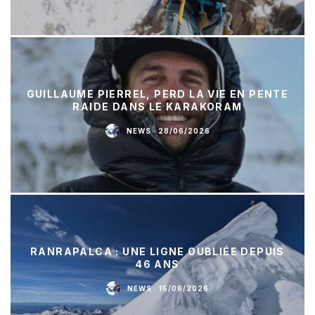
GUILLAUME PIERREL, PERD LA VIE EN PENTE
RAIDE DANS LE KARAKORAM
NEWS
·
28/06/2026
RANRAPALCA : UNE LIGNE OUBLIÉE DEPUIS
46 ANS
NEWS
·
15/06/2026