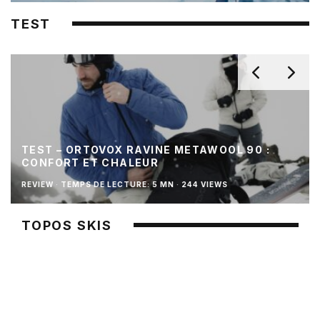
TEST
TEST – ORTOVOX RAVINE METAWOOL 90 :
CONFORT ET CHALEUR
REVIEW
·
TEMPS DE LECTURE: 5 MN
·
244 VIEWS
TOPOS SKIS