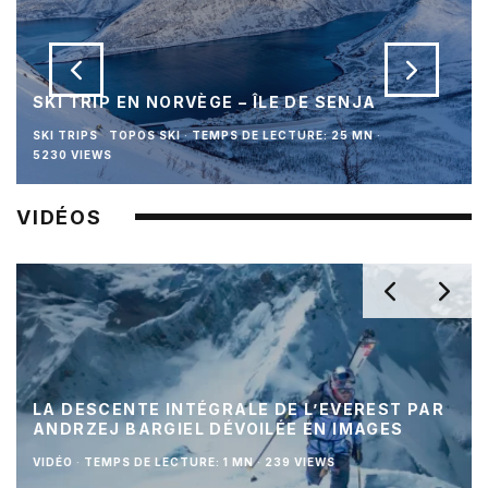
SKI TRIP EN NORVÈGE – ÎLE DE SENJA
SKI TRIPS
TOPOS SKI
·
TEMPS DE LECTURE: 25 MN
·
5230 VIEWS
VIDÉOS
LA DESCENTE INTÉGRALE DE L’EVEREST PAR
ANDRZEJ BARGIEL DÉVOILÉE EN IMAGES
VIDÉO
·
TEMPS DE LECTURE: 1 MN
·
239 VIEWS