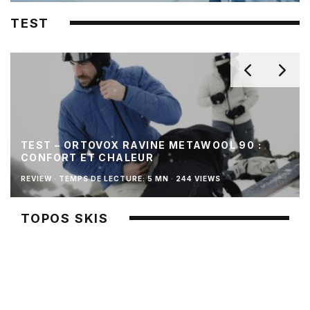
TEST
TEST – ORTOVOX RAVINE METAWOOL 90 :
CONFORT ET CHALEUR
REVIEW
·
TEMPS DE LECTURE: 5 MN
·
244 VIEWS
TOPOS SKIS