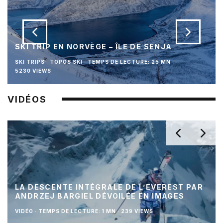
SKI TRIP EN NORVÈGE – ÎLE DE SENJA
SKI TRIPS
TOPOS SKI
·
TEMPS DE LECTURE: 25 MN
·
5230 VIEWS
VIDÉOS
LA DESCENTE INTÉGRALE DE L’EVEREST PAR
ANDRZEJ BARGIEL DÉVOILÉE EN IMAGES
VIDÉO
·
TEMPS DE LECTURE: 1 MN
·
239 VIEWS