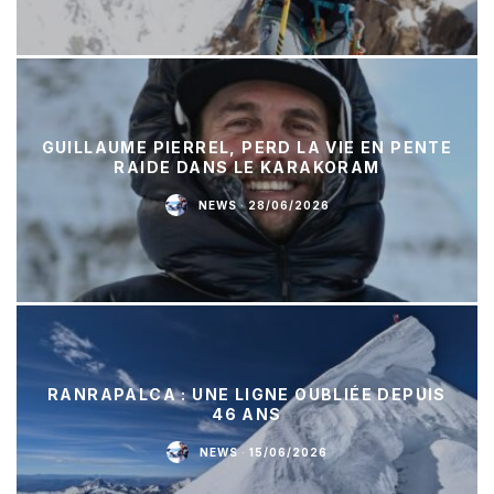
GUILLAUME PIERREL, PERD LA VIE EN PENTE
RAIDE DANS LE KARAKORAM
NEWS
·
28/06/2026
RANRAPALCA : UNE LIGNE OUBLIÉE DEPUIS
46 ANS
NEWS
·
15/06/2026