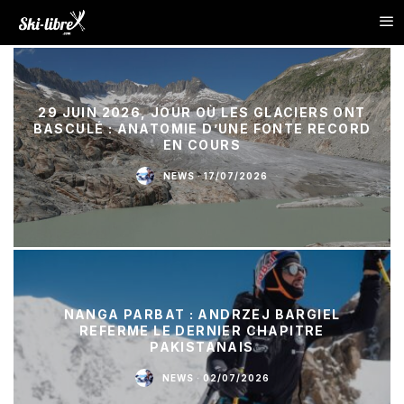
29 JUIN 2026, JOUR OÙ LES GLACIERS ONT
BASCULÉ : ANATOMIE D’UNE FONTE RECORD
EN COURS
NEWS
·
17/07/2026
NANGA PARBAT : ANDRZEJ BARGIEL
REFERME LE DERNIER CHAPITRE
PAKISTANAIS
NEWS
·
02/07/2026