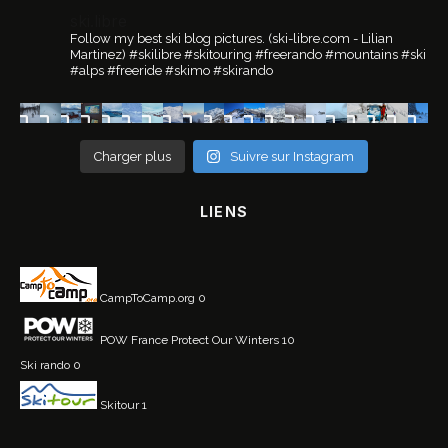
ski.libre
Follow my best ski blog pictures.
(ski-libre.com - Lilian
Martinez)
#skilibre #skitouring #freerando #mountains #ski
#alps #freeride #skimo #skirando
Charger plus
Suivre sur Instagram
LIENS
CampToCamp.org
0
POW France
Protect Our Winters 10
Ski rando
0
Skitour
1