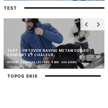
TEST
TEST – ORTOVOX RAVINE METAWOOL 90 :
CONFORT ET CHALEUR
REVIEW
·
TEMPS DE LECTURE: 5 MN
·
244 VIEWS
TOPOS SKIS