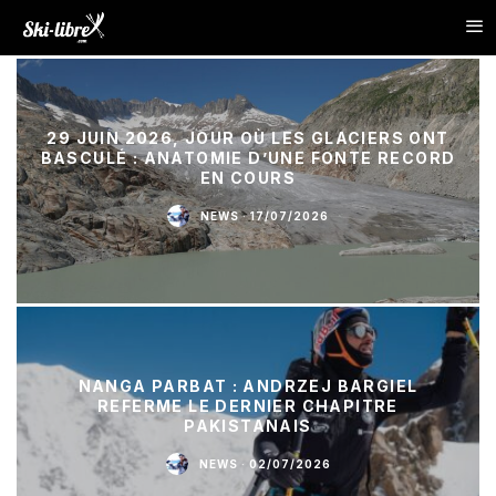
29 JUIN 2026, JOUR OÙ LES GLACIERS ONT
BASCULÉ : ANATOMIE D’UNE FONTE RECORD
EN COURS
NEWS
·
17/07/2026
NANGA PARBAT : ANDRZEJ BARGIEL
REFERME LE DERNIER CHAPITRE
PAKISTANAIS
NEWS
·
02/07/2026