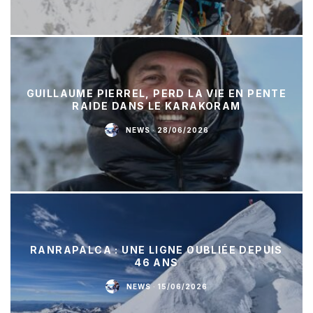
GUILLAUME PIERREL, PERD LA VIE EN PENTE
RAIDE DANS LE KARAKORAM
NEWS
·
28/06/2026
RANRAPALCA : UNE LIGNE OUBLIÉE DEPUIS
46 ANS
NEWS
·
15/06/2026