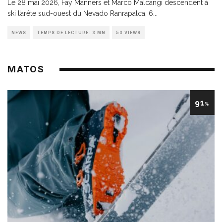
Le 28 mai 2026, Fay Manners et Marco Malcangi descendent à
ski l’arête sud-ouest du Nevado Ranrapalca, 6
...
NEWS
TEMPS DE LECTURE: 3 MN
53 VIEWS
MATOS
91
%