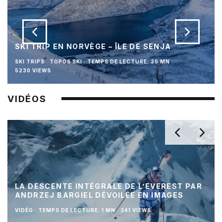
SKI TRIP EN NORVÈGE – ÎLE DE SENJA
SKI TRIPS
TOPOS SKI
·
TEMPS DE LECTURE: 25 MN
·
5230 VIEWS
VIDÉOS
LA DESCENTE INTÉGRALE DE L’EVEREST PAR
ANDRZEJ BARGIEL DÉVOILÉE EN IMAGES
VIDÉO
·
TEMPS DE LECTURE: 1 MN
·
241 VIEWS