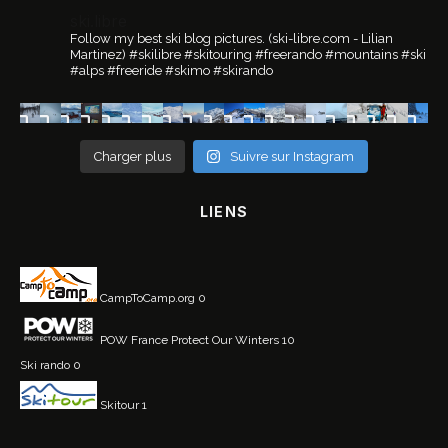
ski.libre
Follow my best ski blog pictures.
(ski-libre.com - Lilian
Martinez)
#skilibre #skitouring #freerando #mountains #ski
#alps #freeride #skimo #skirando
Charger plus
Suivre sur Instagram
LIENS
CampToCamp.org
0
POW France
Protect Our Winters 10
Ski rando
0
Skitour
1