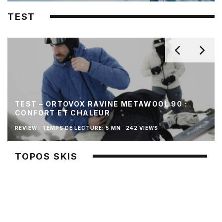
TEST
TEST – ORTOVOX RAVINE METAWOOL 90 :
CONFORT ET CHALEUR
REVIEW
·
TEMPS DE LECTURE: 5 MN
·
242 VIEWS
TOPOS SKIS