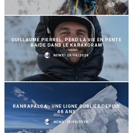
GUILLAUME PIERREL, PERD LA VIE EN PENTE
RAIDE DANS LE KARAKORAM
NEWS
·
28/06/2026
RANRAPALCA : UNE LIGNE OUBLIÉE DEPUIS
46 ANS
NEWS
·
15/06/2026