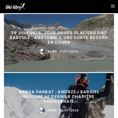
29 JUIN 2026, JOUR OÙ LES GLACIERS ONT
BASCULÉ : ANATOMIE D’UNE FONTE RECORD
EN COURS
NEWS
·
17/07/2026
NANGA PARBAT : ANDRZEJ BARGIEL
REFERME LE DERNIER CHAPITRE
PAKISTANAIS
NEWS
·
02/07/2026