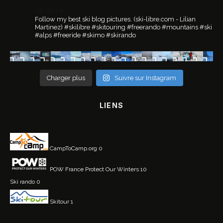
ski.libre
Follow my best ski blog pictures.
(ski-libre.com - Lilian
Martinez)
#skilibre #skitouring #freerando #mountains #ski
#alps #freeride #skimo #skirando
Charger plus
Suivre sur Instagram
LIENS
CampToCamp.org
0
POW France
Protect Our Winters 10
Ski rando
0
Skitour
1