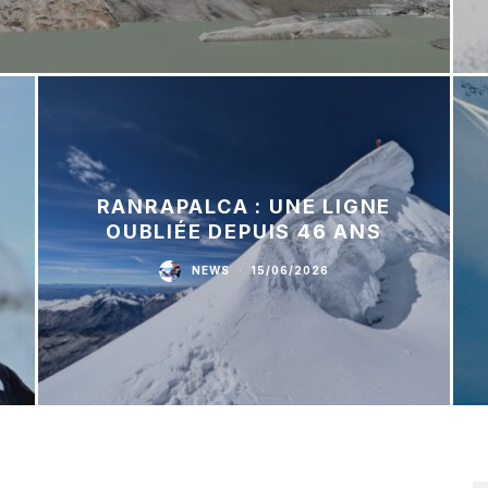
RANRAPALCA : UNE LIGNE
OUBLIÉE DEPUIS 46 ANS
NEWS
·
15/06/2026