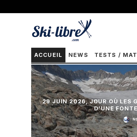
ACCUEIL
NEWS
TESTS / MA
29 JUIN 2026, JOUR OÙ LES
D’UNE FONT
N