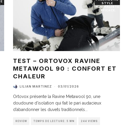
RE
STYLE
T
MINIMALISTE
EFFICACE.
TEST – ORTOVOX RAVINE
METAWOOL 90 : CONFORT ET
I
CHALEUR
LILIAN MARTINEZ
·
03/01/2026
Ortovox présente la Ravine Metawool 90, une
doudoune d’isolation qui fait le pari audacieux
d’abandonner les duvets traditionnels
...
REVIEW
TEMPS DE LECTURE: 5 MN
244 VIEWS