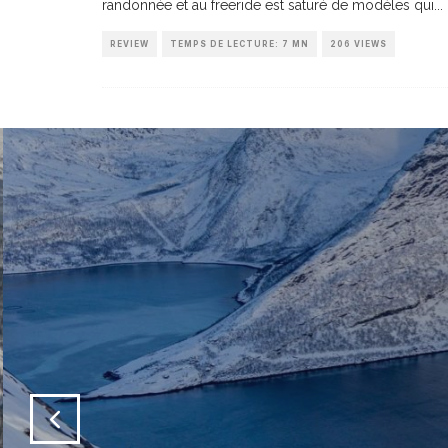
randonnée et au freeride est saturé de modèles qui
...
REVIEW
TEMPS DE LECTURE: 7 MN
206 VIEWS