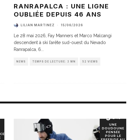
A
RANRAPALCA : UNE LIGNE
OUBLIÉE DEPUIS 46 ANS
LILIAN MARTINEZ
·
15/06/2026
Le 28 mai 2026, Fay Manners et Marco Malcangi
descendent à ski l’arête sud-ouest du Nevado
Ranrapalca, 6
...
NEWS
TEMPS DE LECTURE: 3 MN
52 VIEWS
90
%
UNE
DOUDOUNE
PENSÉE
CE
POUR LE
E
FREERIDE AU