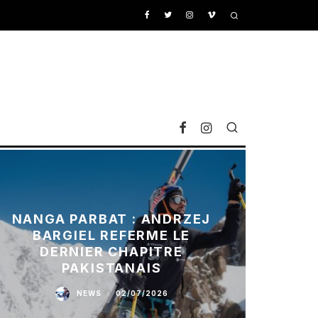
NANGA PARBAT : ANDRZEJ
BARGIEL REFERME LE
DERNIER CHAPITRE
PAKISTANAIS
NEWS
·
02/07/2026