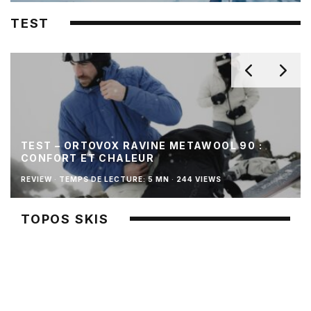
TEST
TEST – ORTOVOX RAVINE METAWOOL 90 :
CONFORT ET CHALEUR
REVIEW
·
TEMPS DE LECTURE: 5 MN
·
244 VIEWS
TOPOS SKIS