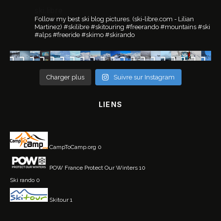
ski.libre
Follow my best ski blog pictures.
(ski-libre.com - Lilian
Martinez)
#skilibre #skitouring #freerando #mountains #ski
#alps #freeride #skimo #skirando
Charger plus
Suivre sur Instagram
LIENS
CampToCamp.org
0
POW France
Protect Our Winters 10
Ski rando
0
Skitour
1