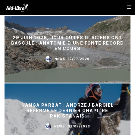
29 JUIN 2026, JOUR OÙ LES GLACIERS ONT
BASCULÉ : ANATOMIE D’UNE FONTE RECORD
EN COURS
NEWS
·
17/07/2026
NANGA PARBAT : ANDRZEJ BARGIEL
REFERME LE DERNIER CHAPITRE
PAKISTANAIS
NEWS
·
02/07/2026