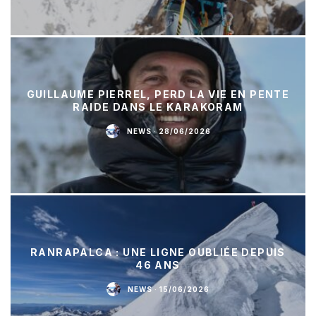
GUILLAUME PIERREL, PERD LA VIE EN PENTE
RAIDE DANS LE KARAKORAM
NEWS
·
28/06/2026
RANRAPALCA : UNE LIGNE OUBLIÉE DEPUIS
46 ANS
NEWS
·
15/06/2026