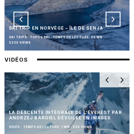
SKI TRIP EN NORVÈGE – ÎLE DE SENJA
SKI TRIPS
TOPOS SKI
·
TEMPS DE LECTURE: 25 MN
·
5230 VIEWS
VIDÉOS
LA DESCENTE INTÉGRALE DE L’EVEREST PAR
ANDRZEJ BARGIEL DÉVOILÉE EN IMAGES
VIDÉO
·
TEMPS DE LECTURE: 1 MN
·
239 VIEWS