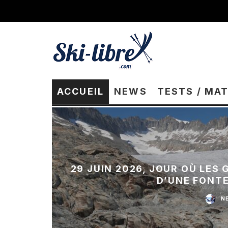
ACCUEIL
NEWS
TESTS / MA
29 JUIN 2026, JOUR OÙ LES
D’UNE FONT
N