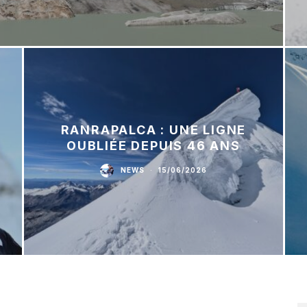
RANRAPALCA : UNE LIGNE
OUBLIÉE DEPUIS 46 ANS
NEWS
·
15/06/2026