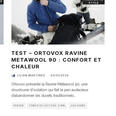
RE
STYLE
T
MINIMALISTE
EFFICACE.
TEST – ORTOVOX RAVINE
METAWOOL 90 : CONFORT ET
I
CHALEUR
LILIAN MARTINEZ
·
03/01/2026
Ortovox présente la Ravine Metawool 90, une
doudoune d’isolation qui fait le pari audacieux
d’abandonner les duvets traditionnels
...
REVIEW
TEMPS DE LECTURE: 5 MN
244 VIEWS