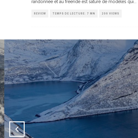
randonnée et au freeride est saturé de modèles qui
...
REVIEW
TEMPS DE LECTURE: 7 MN
206 VIEWS