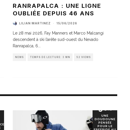
A
RANRAPALCA : UNE LIGNE
OUBLIÉE DEPUIS 46 ANS
LILIAN MARTINEZ
·
15/06/2026
Le 28 mai 2026, Fay Manners et Marco Malcangi
descendent à ski l’arête sud-ouest du Nevado
Ranrapalca, 6
...
NEWS
TEMPS DE LECTURE: 3 MN
52 VIEWS
90
%
UNE
DOUDOUNE
PENSÉE
CE
POUR LE
E
FREERIDE AU