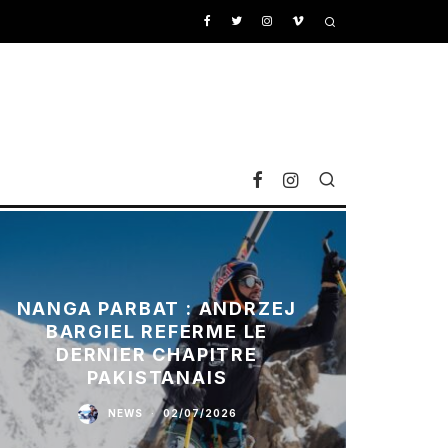
NANGA PARBAT : ANDRZEJ
BARGIEL REFERME LE
DERNIER CHAPITRE
PAKISTANAIS
NEWS
·
02/07/2026