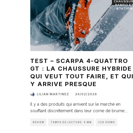
CHAUSSU
RANDO E
STATION
TEST – SCARPA 4-QUATTRO
GT : LA CHAUSSURE HYBRIDE
QUI VEUT TOUT FAIRE, ET QU
Y ARRIVE PRESQUE
LILIAN MARTINEZ
·
24/02/2026
Il y a des produits qui arrivent sur le marché en
soufflant discrètement dans leur corne de brume.
...
REVIEW
TEMPS DE LECTURE: 6 MN
328 VIEWS