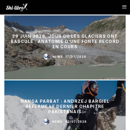
29 JUIN 2026, JOUR OÙ LES GLACIERS ONT
BASCULÉ : ANATOMIE D’UNE FONTE RECORD
EN COURS
NEWS
·
17/07/2026
NANGA PARBAT : ANDRZEJ BARGIEL
REFERME LE DERNIER CHAPITRE
PAKISTANAIS
NEWS
·
02/07/2026