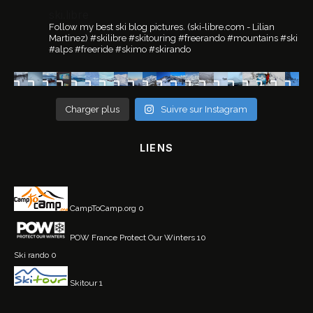
ski.libre
Follow my best ski blog pictures.
(ski-libre.com - Lilian
Martinez)
#skilibre #skitouring #freerando #mountains #ski
#alps #freeride #skimo #skirando
Charger plus
Suivre sur Instagram
LIENS
CampToCamp.org
0
POW France
Protect Our Winters 10
Ski rando
0
Skitour
1