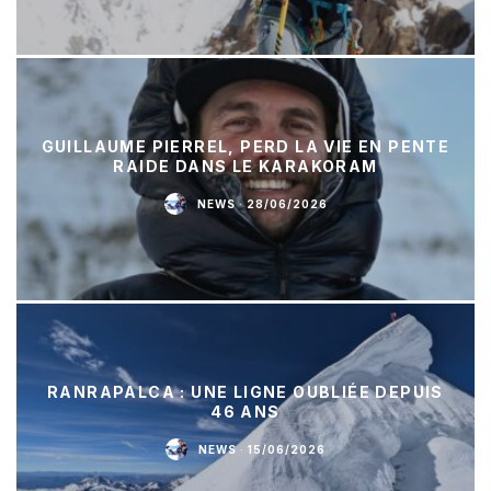
GUILLAUME PIERREL, PERD LA VIE EN PENTE
RAIDE DANS LE KARAKORAM
NEWS
·
28/06/2026
RANRAPALCA : UNE LIGNE OUBLIÉE DEPUIS
46 ANS
NEWS
·
15/06/2026