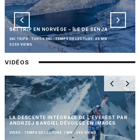
SKI TRIP EN NORVÈGE – ÎLE DE SENJA
SKI TRIPS
TOPOS SKI
·
TEMPS DE LECTURE: 25 MN
·
5230 VIEWS
VIDÉOS
LA DESCENTE INTÉGRALE DE L’EVEREST PAR
ANDRZEJ BARGIEL DÉVOILÉE EN IMAGES
VIDÉO
·
TEMPS DE LECTURE: 1 MN
·
240 VIEWS