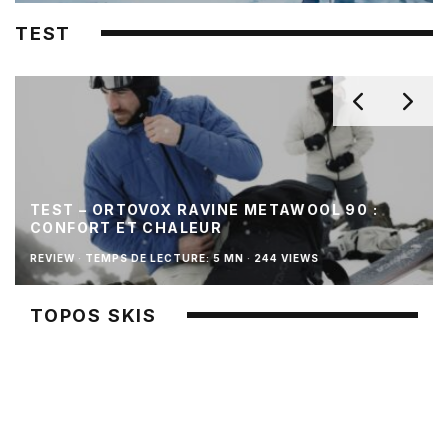
TEST
TEST – ORTOVOX RAVINE METAWOOL 90 :
CONFORT ET CHALEUR
REVIEW
·
TEMPS DE LECTURE: 5 MN
·
244 VIEWS
TOPOS SKIS