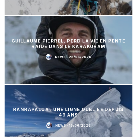
GUILLAUME PIERREL, PERD LA VIE EN PENTE
RAIDE DANS LE KARAKORAM
NEWS
·
28/06/2026
RANRAPALCA : UNE LIGNE OUBLIÉE DEPUIS
46 ANS
NEWS
·
15/06/2026