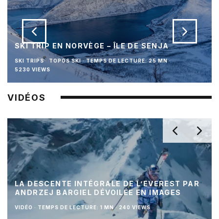
SKI TRIP EN NORVÈGE – ÎLE DE SENJA
SKI TRIPS
TOPOS SKI
·
TEMPS DE LECTURE: 25 MN
·
5230 VIEWS
VIDÉOS
LA DESCENTE INTÉGRALE DE L’EVEREST PAR
ANDRZEJ BARGIEL DÉVOILÉE EN IMAGES
VIDÉO
·
TEMPS DE LECTURE: 1 MN
·
240 VIEWS