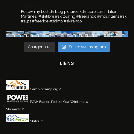
ski.libre
Follow my best ski blog pictures.
(ski-libre.com - Lilian
Martinez)
#skilibre #skitouring #freerando #mountains #ski
#alps #freeride #skimo #skirando
Charger plus
Suivre sur Instagram
LIENS
CampToCamp.org
0
POW France
Protect Our Winters 10
Ski rando
0
Skitour
1