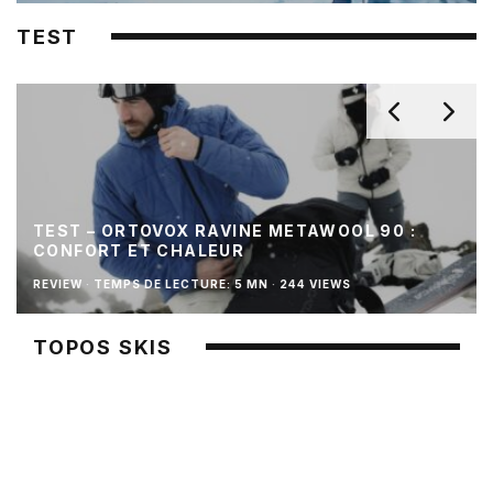
TEST
TEST – ORTOVOX RAVINE METAWOOL 90 :
CONFORT ET CHALEUR
REVIEW
·
TEMPS DE LECTURE: 5 MN
·
244 VIEWS
TOPOS SKIS