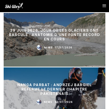
29 JUIN 2026, JOUR OÙ LES GLACIERS ONT
BASCULÉ : ANATOMIE D’UNE FONTE RECORD
EN COURS
NEWS
·
17/07/2026
NANGA PARBAT : ANDRZEJ BARGIEL
REFERME LE DERNIER CHAPITRE
PAKISTANAIS
NEWS
·
02/07/2026