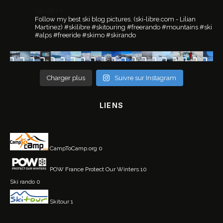
ski.libre
Follow my best ski blog pictures.
(ski-libre.com - Lilian
Martinez)
#skilibre #skitouring #freerando #mountains #ski
#alps #freeride #skimo #skirando
Charger plus
Suivre sur Instagram
LIENS
CampToCamp.org
0
POW France
Protect Our Winters 10
Ski rando
0
Skitour
1