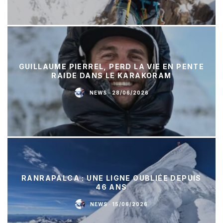
GUILLAUME PIERREL, PERD LA VIE EN PENTE
RAIDE DANS LE KARAKORAM
NEWS
·
28/06/2026
RANRAPALCA : UNE LIGNE OUBLIÉE DEPUIS
46 ANS
NEWS
·
15/06/2026