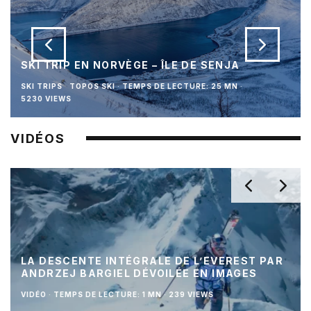
SKI TRIP EN NORVÈGE – ÎLE DE SENJA
SKI TRIPS
TOPOS SKI
·
TEMPS DE LECTURE: 25 MN
·
5230 VIEWS
VIDÉOS
LA DESCENTE INTÉGRALE DE L’EVEREST PAR
ANDRZEJ BARGIEL DÉVOILÉE EN IMAGES
VIDÉO
·
TEMPS DE LECTURE: 1 MN
·
239 VIEWS