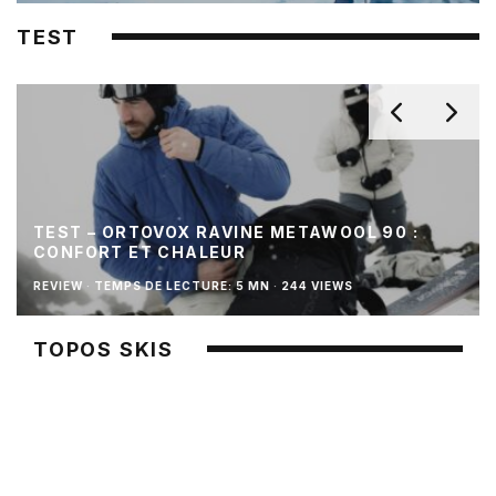
TEST
TEST – ORTOVOX RAVINE METAWOOL 90 :
CONFORT ET CHALEUR
REVIEW
·
TEMPS DE LECTURE: 5 MN
·
244 VIEWS
TOPOS SKIS