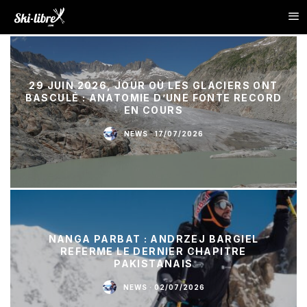
29 JUIN 2026, JOUR OÙ LES GLACIERS ONT
BASCULÉ : ANATOMIE D’UNE FONTE RECORD
EN COURS
NEWS
·
17/07/2026
NANGA PARBAT : ANDRZEJ BARGIEL
REFERME LE DERNIER CHAPITRE
PAKISTANAIS
NEWS
·
02/07/2026