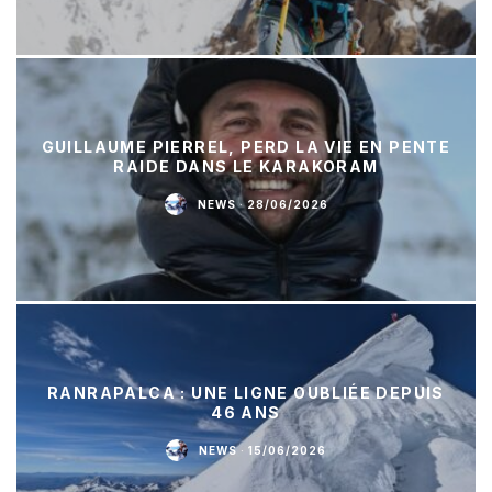
GUILLAUME PIERREL, PERD LA VIE EN PENTE
RAIDE DANS LE KARAKORAM
NEWS
·
28/06/2026
RANRAPALCA : UNE LIGNE OUBLIÉE DEPUIS
46 ANS
NEWS
·
15/06/2026