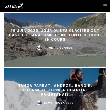
29 JUIN 2026, JOUR OÙ LES GLACIERS ONT
BASCULÉ : ANATOMIE D’UNE FONTE RECORD
EN COURS
NEWS
·
17/07/2026
NANGA PARBAT : ANDRZEJ BARGIEL
REFERME LE DERNIER CHAPITRE
PAKISTANAIS
NEWS
·
02/07/2026