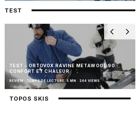
TEST
TEST – ORTOVOX RAVINE METAWOOL 90 :
CONFORT ET CHALEUR
REVIEW
·
TEMPS DE LECTURE: 5 MN
·
244 VIEWS
TOPOS SKIS