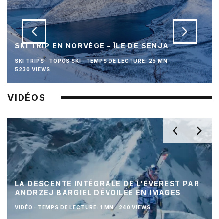
SKI TRIP EN NORVÈGE – ÎLE DE SENJA
SKI TRIPS
TOPOS SKI
·
TEMPS DE LECTURE: 25 MN
·
5230 VIEWS
VIDÉOS
LA DESCENTE INTÉGRALE DE L’EVEREST PAR
ANDRZEJ BARGIEL DÉVOILÉE EN IMAGES
VIDÉO
·
TEMPS DE LECTURE: 1 MN
·
240 VIEWS