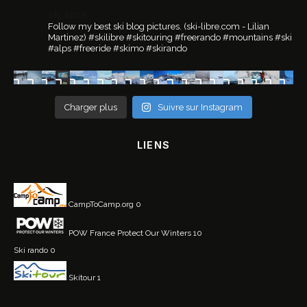
ski.libre
Follow my best ski blog pictures.
(ski-libre.com - Lilian
Martinez)
#skilibre #skitouring #freerando #mountains #ski
#alps #freeride #skimo #skirando
Charger plus
Suivre sur Instagram
LIENS
CampToCamp.org
0
POW France
Protect Our Winters 10
Ski rando
0
Skitour
1