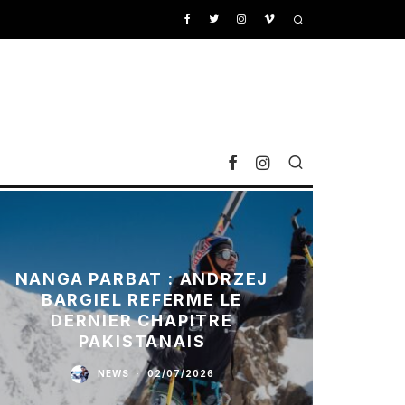
NANGA PARBAT : ANDRZEJ
BARGIEL REFERME LE
DERNIER CHAPITRE
PAKISTANAIS
NEWS
·
02/07/2026