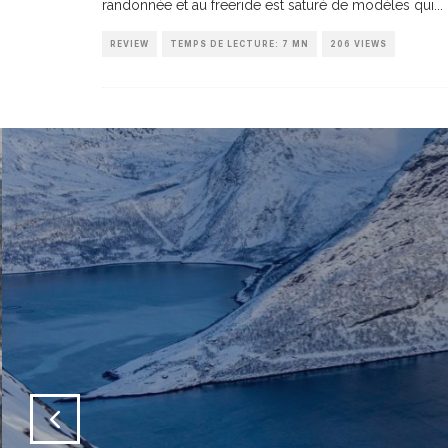
randonnée et au freeride est saturé de modèles qui
...
REVIEW
TEMPS DE LECTURE: 7 MN
206 VIEWS