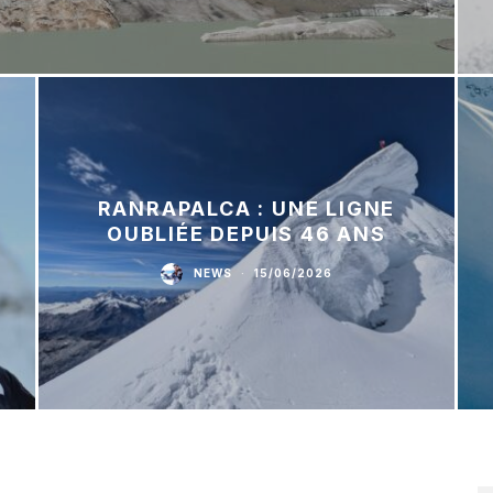
RANRAPALCA : UNE LIGNE
OUBLIÉE DEPUIS 46 ANS
NEWS
·
15/06/2026