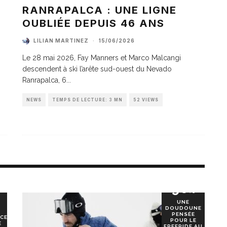
A
RANRAPALCA : UNE LIGNE
OUBLIÉE DEPUIS 46 ANS
LILIAN MARTINEZ
·
15/06/2026
Le 28 mai 2026, Fay Manners et Marco Malcangi
descendent à ski l’arête sud-ouest du Nevado
Ranrapalca, 6
...
NEWS
TEMPS DE LECTURE: 3 MN
52 VIEWS
90
%
UNE
DOUDOUNE
PENSÉE
CE
POUR LE
E
FREERIDE AU