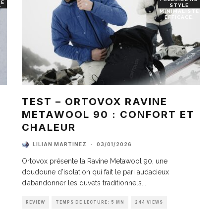
RE
STYLE
T
MINIMALISTE
EFFICACE.
TEST – ORTOVOX RAVINE
METAWOOL 90 : CONFORT ET
I
CHALEUR
LILIAN MARTINEZ
·
03/01/2026
Ortovox présente la Ravine Metawool 90, une
doudoune d’isolation qui fait le pari audacieux
d’abandonner les duvets traditionnels
...
REVIEW
TEMPS DE LECTURE: 5 MN
244 VIEWS