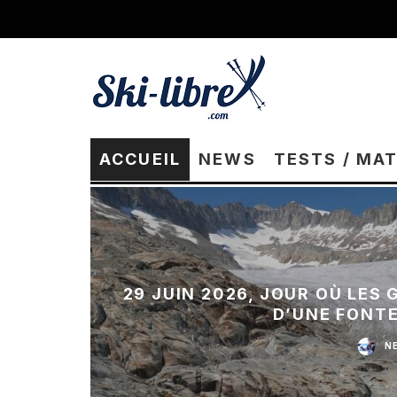
ACCUEIL
NEWS
TESTS / MA
29 JUIN 2026, JOUR OÙ LES
D’UNE FONT
N