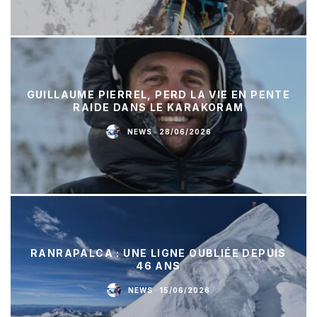
GUILLAUME PIERREL, PERD LA VIE EN PENTE
RAIDE DANS LE KARAKORAM
NEWS
·
28/06/2026
RANRAPALCA : UNE LIGNE OUBLIÉE DEPUIS
46 ANS
NEWS
·
15/06/2026