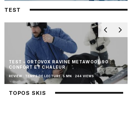
TEST
TEST – ORTOVOX RAVINE METAWOOL 90 :
CONFORT ET CHALEUR
REVIEW
·
TEMPS DE LECTURE: 5 MN
·
244 VIEWS
TOPOS SKIS