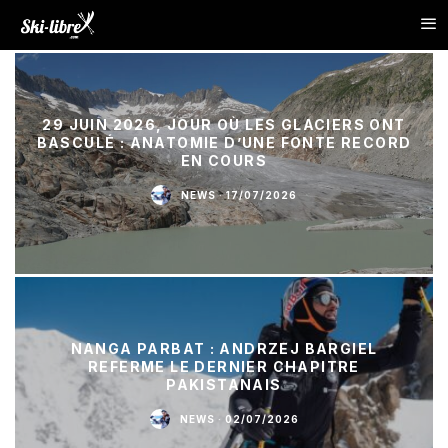
29 JUIN 2026, JOUR OÙ LES GLACIERS ONT
BASCULÉ : ANATOMIE D’UNE FONTE RECORD
EN COURS
NEWS
·
17/07/2026
NANGA PARBAT : ANDRZEJ BARGIEL
REFERME LE DERNIER CHAPITRE
PAKISTANAIS
NEWS
·
02/07/2026