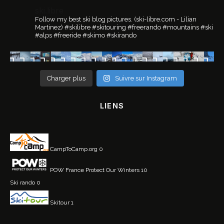
ski.libre
Follow my best ski blog pictures.
(ski-libre.com - Lilian
Martinez)
#skilibre #skitouring #freerando #mountains #ski
#alps #freeride #skimo #skirando
Charger plus
Suivre sur Instagram
LIENS
CampToCamp.org
0
POW France
Protect Our Winters 10
Ski rando
0
Skitour
1