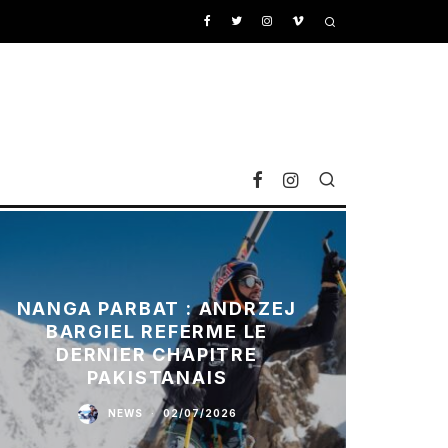
NANGA PARBAT : ANDRZEJ
BARGIEL REFERME LE
DERNIER CHAPITRE
PAKISTANAIS
NEWS
·
02/07/2026