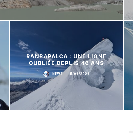
RANRAPALCA : UNE LIGNE
OUBLIÉE DEPUIS 46 ANS
NEWS
·
15/06/2026