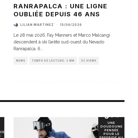
A
RANRAPALCA : UNE LIGNE
OUBLIÉE DEPUIS 46 ANS
LILIAN MARTINEZ
·
15/06/2026
Le 28 mai 2026, Fay Manners et Marco Malcangi
descendent à ski l’arête sud-ouest du Nevado
Ranrapalca, 6
...
NEWS
TEMPS DE LECTURE: 3 MN
52 VIEWS
90
%
UNE
DOUDOUNE
PENSÉE
CE
POUR LE
E
FREERIDE AU