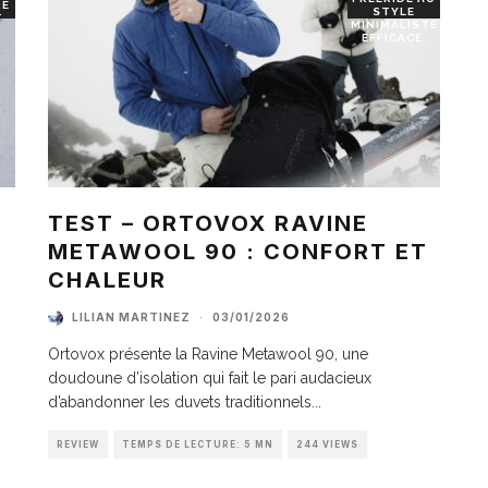
RE
STYLE
T
MINIMALISTE
EFFICACE.
TEST – ORTOVOX RAVINE
METAWOOL 90 : CONFORT ET
I
CHALEUR
LILIAN MARTINEZ
·
03/01/2026
Ortovox présente la Ravine Metawool 90, une
doudoune d’isolation qui fait le pari audacieux
d’abandonner les duvets traditionnels
...
REVIEW
TEMPS DE LECTURE: 5 MN
244 VIEWS