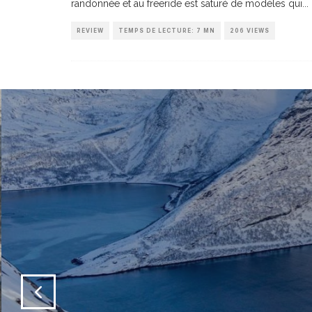
randonnée et au freeride est saturé de modèles qui
...
REVIEW
TEMPS DE LECTURE: 7 MN
206 VIEWS