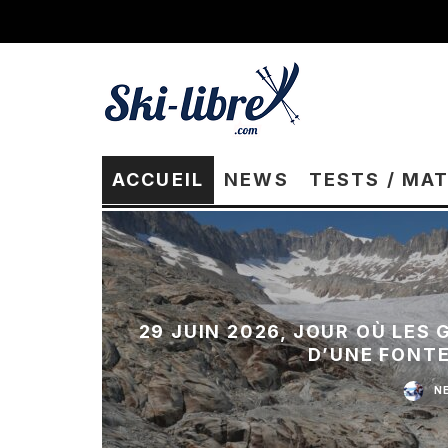
ACCUEIL
NEWS
TESTS / MA
29 JUIN 2026, JOUR OÙ LES
D’UNE FONT
N