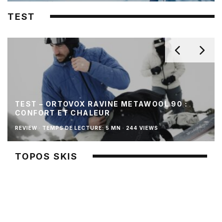
TEST
TEST – ORTOVOX RAVINE METAWOOL 90 :
CONFORT ET CHALEUR
REVIEW
·
TEMPS DE LECTURE: 5 MN
·
244 VIEWS
TOPOS SKIS