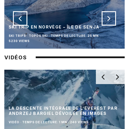
SKI TRIP EN NORVÈGE – ÎLE DE SENJA
SKI TRIPS
TOPOS SKI
·
TEMPS DE LECTURE: 25 MN
·
5230 VIEWS
VIDÉOS
LA DESCENTE INTÉGRALE DE L’EVEREST PAR
ANDRZEJ BARGIEL DÉVOILÉE EN IMAGES
VIDÉO
·
TEMPS DE LECTURE: 1 MN
·
240 VIEWS