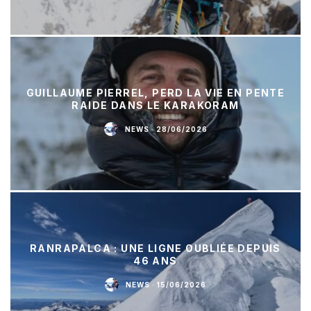
GUILLAUME PIERREL, PERD LA VIE EN PENTE
RAIDE DANS LE KARAKORAM
NEWS
·
28/06/2026
RANRAPALCA : UNE LIGNE OUBLIÉE DEPUIS
46 ANS
NEWS
·
15/06/2026