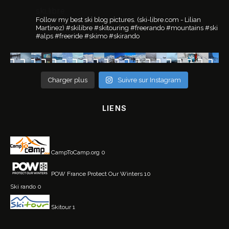
ski.libre
Follow my best ski blog pictures.
(ski-libre.com - Lilian
Martinez)
#skilibre #skitouring #freerando #mountains #ski
#alps #freeride #skimo #skirando
Charger plus
Suivre sur Instagram
LIENS
CampToCamp.org
0
POW France
Protect Our Winters 10
Ski rando
0
Skitour
1