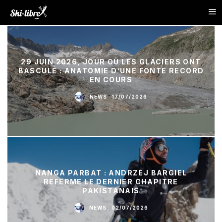
29 JUIN 2026, JOUR OÙ LES GLACIERS ONT
BASCULÉ : ANATOMIE D’UNE FONTE RECORD
EN COURS
NEWS
·
17/07/2026
NANGA PARBAT : ANDRZEJ BARGIEL
REFERME LE DERNIER CHAPITRE
PAKISTANAIS
NEWS
·
02/07/2026